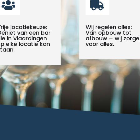


rije locatiekeuze:
Wij regelen alles:
eniet van een bar
Van opbouw tot
ie in Vlaardingen
afbouw – wij zorge
p elke locatie kan
voor alles.
taan.