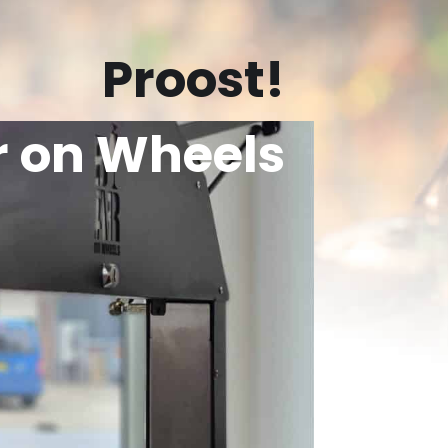
Proost!
r on Wheels