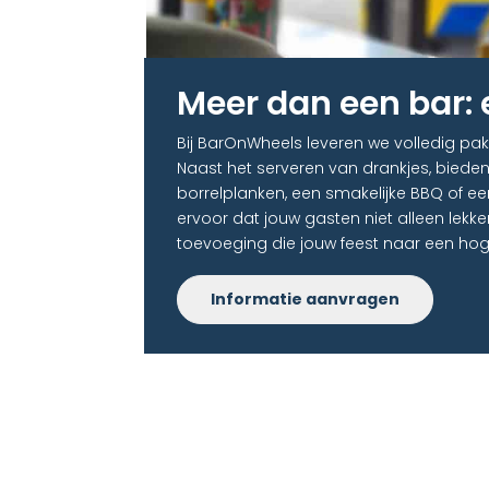
Meer dan een bar: 
Bij BarOnWheels leveren we volledig pak
Naast het serveren van drankjes, bieden
borrelplanken, een smakelijke BBQ of ee
ervoor dat jouw gasten niet alleen lekk
toevoeging die jouw feest naar een hoger
Informatie aanvragen