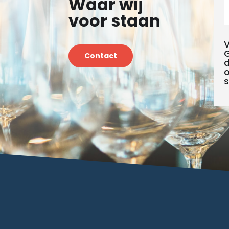
Waar wij
voor staan
V
G
Contact
d
o
s