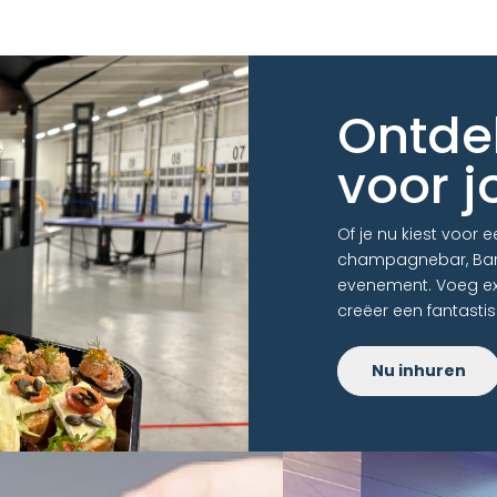
Ontde
voor j
Of je nu kiest voor 
champagnebar, BarO
evenement. Voeg extr
creëer een fantastis
Nu inhuren