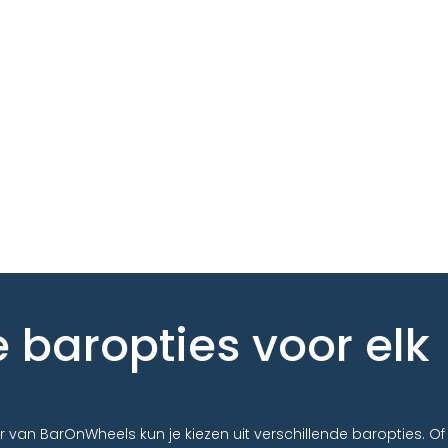
 baropties voor elk
 van BarOnWheels kun je kiezen uit verschillende baropties. Of