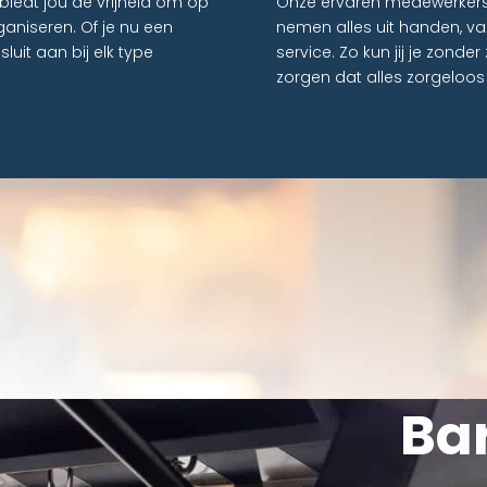
biedt jou de vrijheid om op
Onze ervaren medewerkers 
aniseren. Of je nu een
nemen alles uit handen, van
luit aan bij elk type
service. Zo kun jij je zonder
zorgen dat alles zorgeloos 
Ba