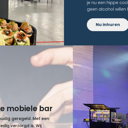
je nu een hippe cock
geen alcohol willen 
Nu inhuren
ze mobiele bar
voudig geregeld. Met een
edig verzorgd is. Wij