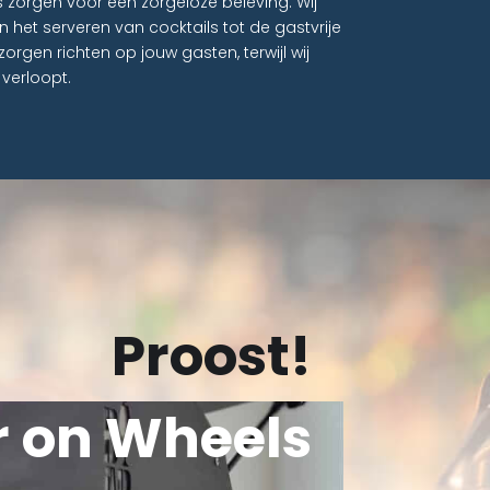
zorgen voor een zorgeloze beleving. Wij
 het serveren van cocktails tot de gastvrije
 zorgen richten op jouw gasten, terwijl wij
verloopt.
Proost!
r on Wheels