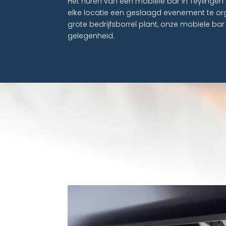
Het huren van een mobiele bar in Teylingen 
elke locatie een geslaagd evenement te org
grote bedrijfsborrel plant, onze mobiele bar s
gelegenheid.