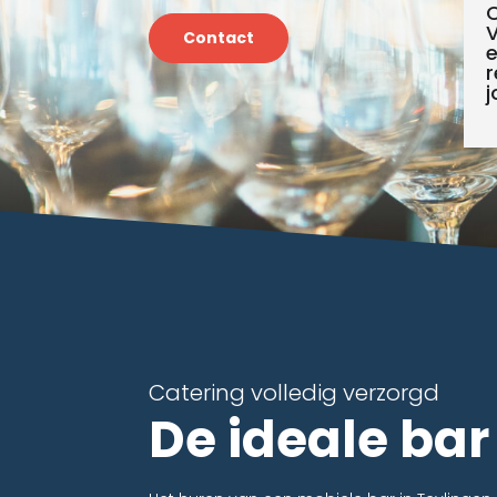
C
V
Contact
e
r
j
Catering volledig verzorgd
De ideale ba