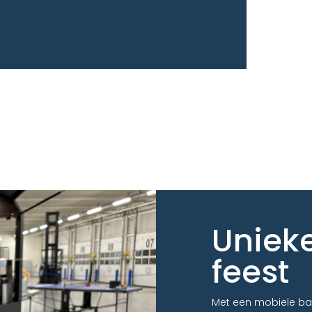
Unieke
feest
Met een mobiele bar