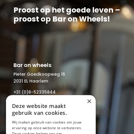
Proost op het goede leven –
proost op Bar on Wheels!
Bar on wheels
Pieter Goedkoopweg 16
2031 EL Haarlem
+31 (0)6-52335844
(Bel met Mark of WhatsApp)
×
Deze website maakt
info@baronwheels.nl
gebruik van cookies.
Contact
Wij maken gebruik van cookies om jouw
Beschikbaarheid aanvragen
ervaring op onze website te verbeteren.
Deze cookies helpen ons om