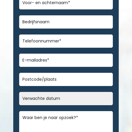
en
achternaam
*
Bedrijfsnaam
Telefoonnummer
*
E-
mailadres
*
Geen
titel
Datum
MM
slash
Bericht
*
DD
slash
JJJJ