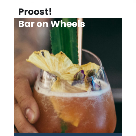
Proost!
Bar on Wheels