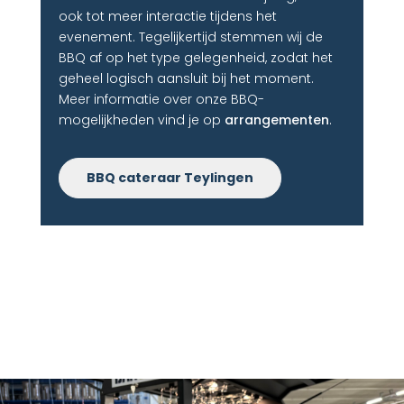
ook tot meer interactie tijdens het
evenement. Tegelijkertijd stemmen wij de
BBQ af op het type gelegenheid, zodat het
geheel logisch aansluit bij het moment.
Meer informatie over onze BBQ-
mogelijkheden vind je op
arrangementen
.
BBQ cateraar Teylingen