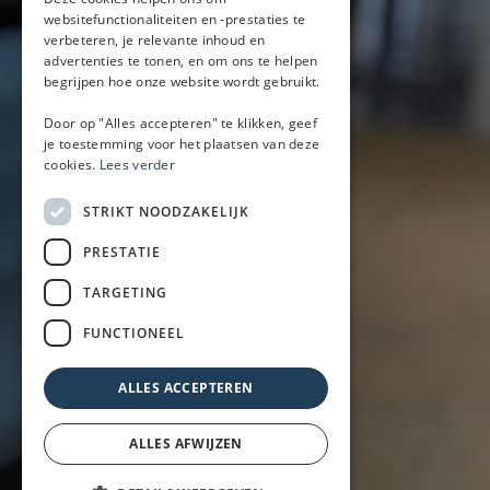
Handige links
websitefunctionaliteiten en -prestaties te
verbeteren, je relevante inhoud en
Mobiele bar
advertenties te tonen, en om ons te helpen
Inspiratie
begrijpen hoe onze website wordt gebruikt.
Zakelijk
Door op "Alles accepteren" te klikken, geef
Particulier
je toestemming voor het plaatsen van deze
Over ons
cookies.
Lees verder
Blog
Locaties
STRIKT NOODZAKELIJK
PRESTATIE
Mobiele bar
TARGETING
Mobiele bar huren
Bier/wijn/fris bar
FUNCTIONEEL
Champagnebar
Wijnbar
ALLES ACCEPTEREN
Aperol spritz bar
ALLES AFWIJZEN