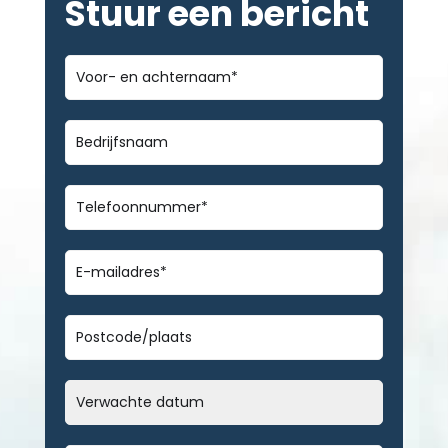
Stuur een bericht
Voor-
en
achternaam
*
Bedrijfsnaam
Telefoonnummer
*
E-
mailadres
*
Geen
titel
Datum
MM
slash