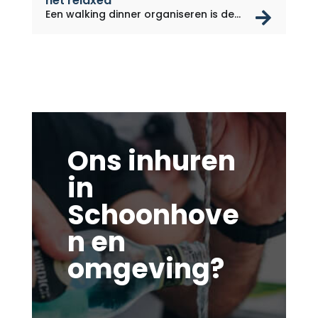
het relaxed
rea
Een walking dinner organiseren is de...
Ons inhuren
in
Schoonhove
n en
omgeving?