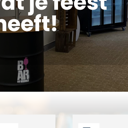
at je feest
heeft!