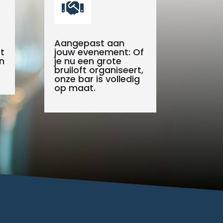

Aangepast aan
t
jouw evenement: Of
n
je nu een grote
bruiloft organiseert,
onze bar is volledig
op maat.