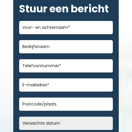
Stuur een bericht
Voor-
en
achternaam
*
Bedrijfsnaam
Telefoonnummer
*
E-
mailadres
*
Geen
titel
Datum
MM