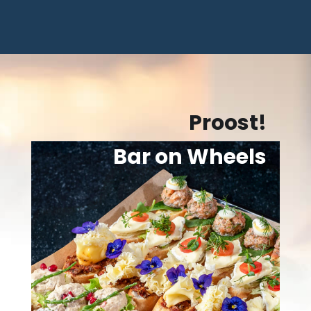
Proost!
Bar on Wheels