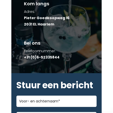
Kom langs
Adres:
Pieter Goedkoopweg 16
2031 EL Haarlem
Bel ons
Telefoonnummer:
+31 (0)6-52335844
Stuur een bericht
Voor-
en
achternaam
*