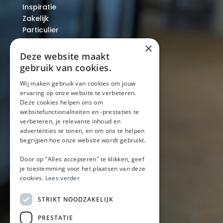
Inspiratie
Zakelijk
Particulier
Over ons
×
Blog
Deze website maakt
Locaties
gebruik van cookies.
Wij maken gebruik van cookies om jouw
ervaring op onze website te verbeteren.
Mobiele bar
Deze cookies helpen ons om
Mobiele bar huren
websitefunctionaliteiten en -prestaties te
verbeteren, je relevante inhoud en
Bier/wijn/fris bar
advertenties te tonen, en om ons te helpen
Champagnebar
begrijpen hoe onze website wordt gebruikt.
Wijnbar
Aperol spritz bar
Door op "Alles accepteren" te klikken, geef
je toestemming voor het plaatsen van deze
cookies.
Lees verder
Arrangementen
STRIKT NOODZAKELIJK
Lunch
PRESTATIE
Borrel met hapjes