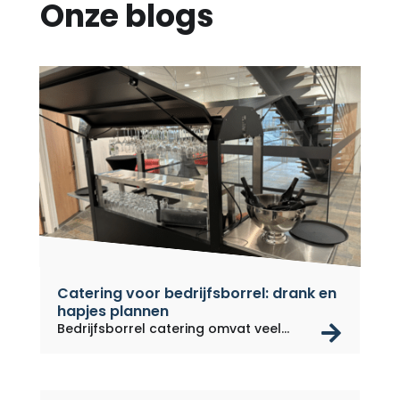
Onze blogs
Catering voor bedrijfsborrel: drank en
hapjes plannen
rea
Bedrijfsborrel catering omvat veel...