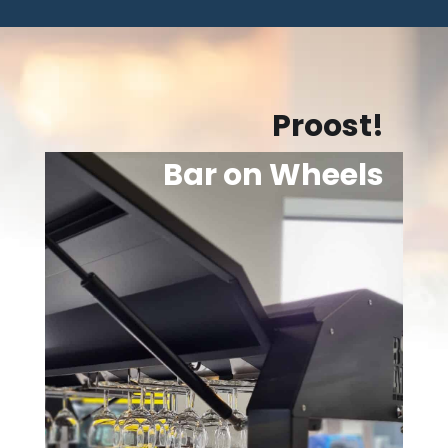
Proost!
Bar on Wheels