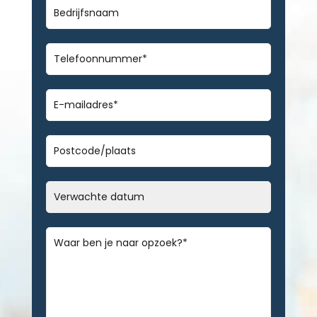
Bedrijfsnaam
Telefoonnummer
*
E-
mailadres
*
Geen
titel
Datum
MM
slash
Bericht
*
DD
slash
JJJJ