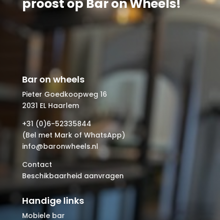
proost op Bar on Wheels!
Bar on wheels
Pieter Goedkoopweg 16
2031 EL Haarlem
+31 (0)6-52335844
(Bel met Mark of WhatsApp)
info@baronwheels.nl
Contact
Beschikbaarheid aanvragen
Handige links
Mobiele bar