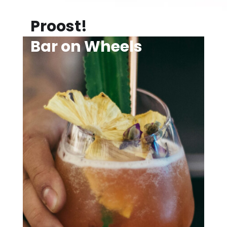
Proost!
Bar on Wheels