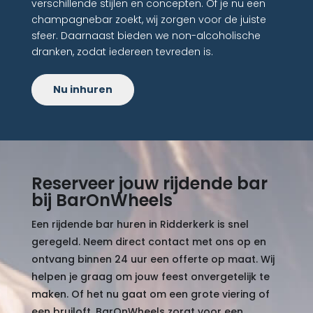
verschillende stijlen en concepten. Of je nu een
champagnebar zoekt, wij zorgen voor de juiste
sfeer. Daarnaast bieden we non-alcoholische
dranken, zodat iedereen tevreden is.
Nu inhuren
Reserveer jouw rijdende bar
bij BarOnWheels
Een rijdende bar huren in Ridderkerk is snel
geregeld. Neem direct contact met ons op en
ontvang binnen 24 uur een offerte op maat. Wij
helpen je graag om jouw feest onvergetelijk te
maken. Of het nu gaat om een grote viering of
een bruiloft, BarOnWheels zorgt voor een