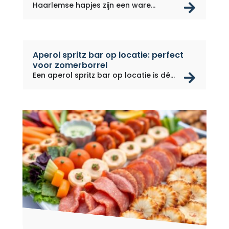
rea
Haarlemse hapjes zijn een ware...
Aperol spritz bar op locatie: perfect
voor zomerborrel
rea
Een aperol spritz bar op locatie is dé...