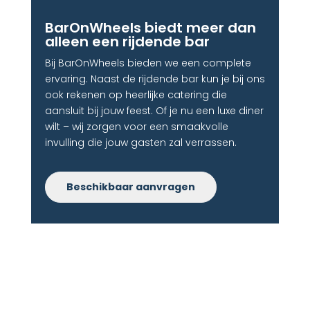
BarOnWheels biedt meer dan
alleen een rijdende bar​
Bij BarOnWheels bieden we een complete
ervaring. Naast de rijdende bar kun je bij ons
ook rekenen op heerlijke catering die
aansluit bij jouw feest. Of je nu een luxe diner
wilt – wij zorgen voor een smaakvolle
invulling die jouw gasten zal verrassen.
Beschikbaar aanvragen