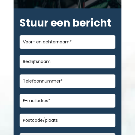
Stuur een bericht
Voor-
en
achternaam
*
Bedrijfsnaam
Telefoonnummer
*
E-
mailadres
*
Geen
titel