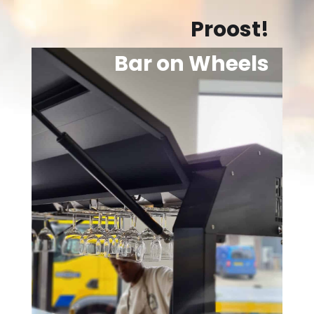
Proost!
Bar on Wheels