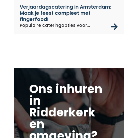
Verjaardagscatering in Amsterdam:
Maak je feest compleet met
fingerfood!
rea
Populaire cateringopties voor...
Ons inhuren
in
Ridderkerk
en
omgeving?