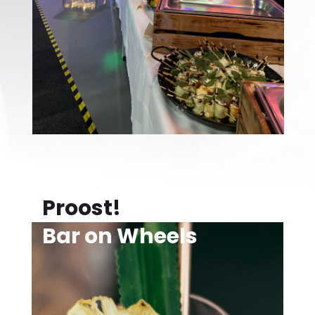
Proost!
Bar on Wheels