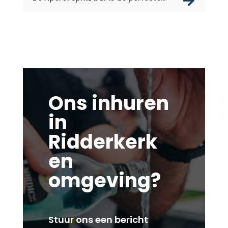
rea
Ons inhuren
in
Ridderkerk
en
omgeving?
Stuur ons een bericht