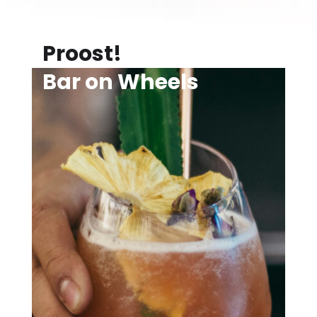
Proost!
Bar on Wheels