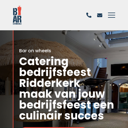
Bar on wheels
Catering
bedrijfsfeest
Ridderkerk
maak van jouw
bedrijfsfeest een
culinair succes