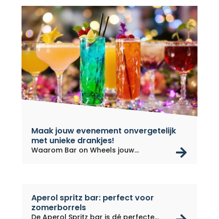
Maak jouw evenement onvergetelijk
met unieke drankjes!
rea
Waarom Bar on Wheels jouw
evenement...
Aperol spritz bar: perfect voor
zomerborrels
De Aperol Spritz bar is dé perfecte...