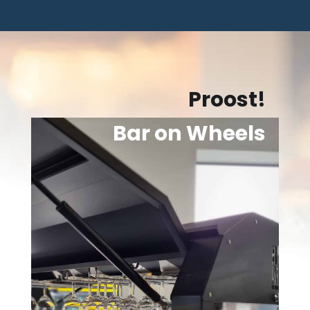
Proost!
Bar on Wheels