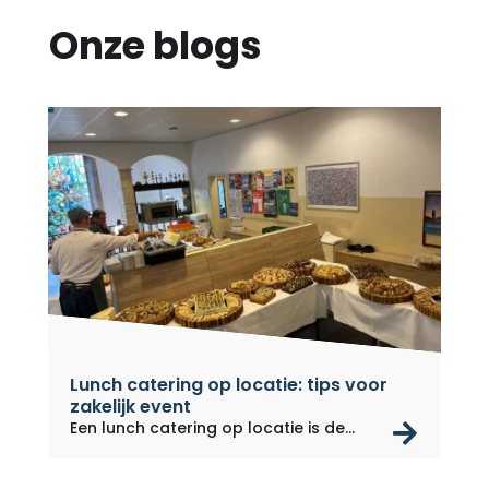
Onze blogs
Lunch catering op locatie: tips voor
zakelijk event
rea
Een lunch catering op locatie is de...