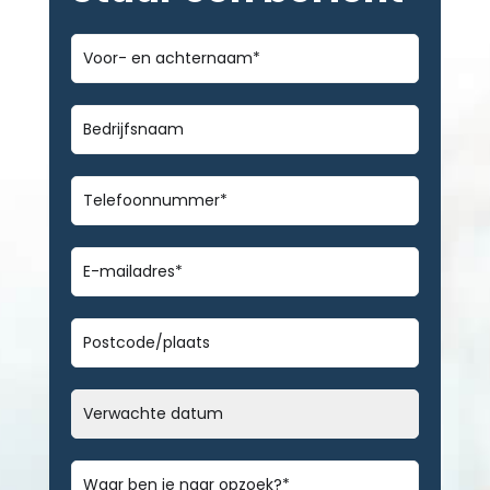
Voor-
en
achternaam
*
Bedrijfsnaam
Telefoonnummer
*
E-
mailadres
*
Geen
titel
Datum
MM
slash
Bericht
*
DD