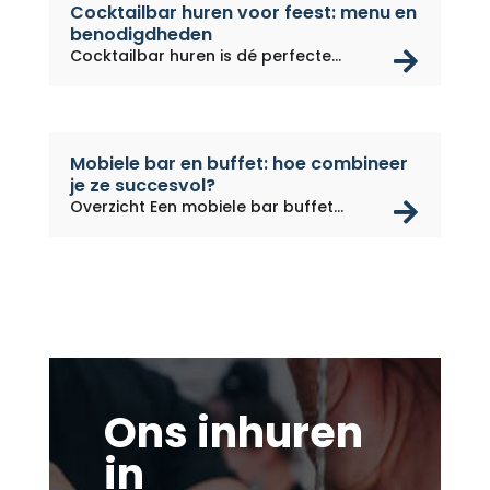
Cocktailbar huren voor feest: menu en
benodigdheden
rea
Cocktailbar huren is dé perfecte...
Mobiele bar en buffet: hoe combineer
je ze succesvol?
rea
Overzicht Een mobiele bar buffet...
Ons inhuren
in