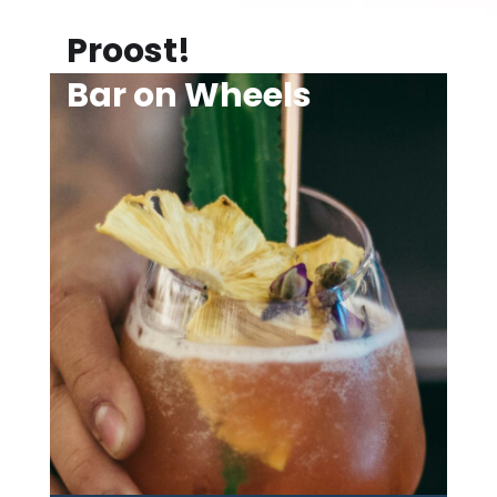
Proost!
Bar on Wheels