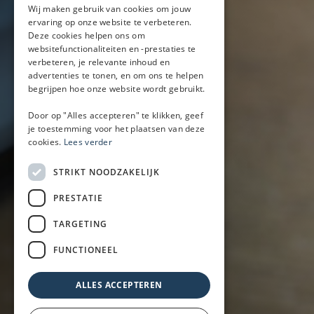
Wij maken gebruik van cookies om jouw
ervaring op onze website te verbeteren.
Mobiele bar
Deze cookies helpen ons om
Mobiele bar huren
websitefunctionaliteiten en -prestaties te
verbeteren, je relevante inhoud en
Bier/wijn/fris bar
advertenties te tonen, en om ons te helpen
Champagnebar
begrijpen hoe onze website wordt gebruikt.
Wijnbar
Aperol spritz bar
Door op "Alles accepteren" te klikken, geef
je toestemming voor het plaatsen van deze
cookies.
Lees verder
Arrangementen
STRIKT NOODZAKELIJK
Lunch
PRESTATIE
Borrel met hapjes
BBQ
TARGETING
Buffet
FUNCTIONEEL
Walking dinner
ALLES ACCEPTEREN