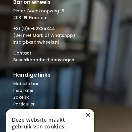
Bar on wheels
Pieter Goedkoopweg 16
2031 EL Haarlem
+31 (0)6-52335844
(Bel met Mark of WhatsApp)
info@baronwheels.nl
Contact
Beschikbaarheid aanvragen
Handige links
Mobiele bar
Inspiratie
Zakelijk
Particulier
Over ons
×
Blog
Deze website maakt
Locaties
gebruik van cookies.