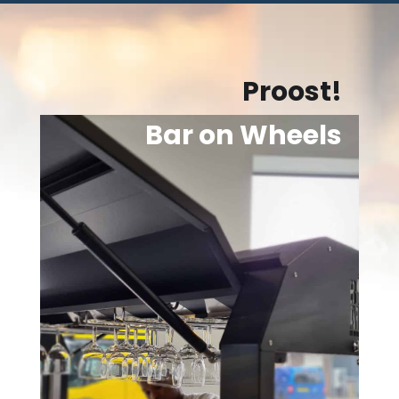
Proost!
Bar on Wheels