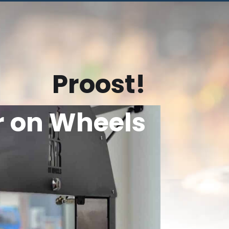
Proost!
r on Wheels