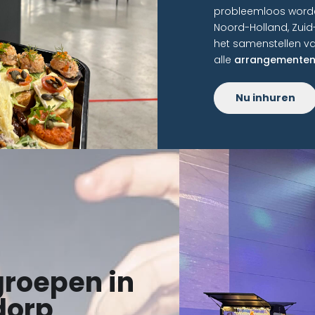
probleemloos worde
Noord-Holland, Zuid
het samenstellen va
alle
arrangemente
Nu inhuren
groepen in
dorp