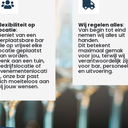


lexibiliteit op
Wij regelen alles
:
ocatie
:
Van begin tot eind
eniet van een
nemen wij alles uit
erplaatsbare bar
handen.
ie op vrijwel elke
Dit betekent
ocatie geplaatst
maximaal gemak
an worden.
voor jou, terwijl wij
enk aan een tuin,
verantwoordelijk zij
edrijfslocatie of
voor bar, personee
evenementenlocati
en uitvoering.
, onze bar past
ich moeiteloos aan
ij jouw wensen.