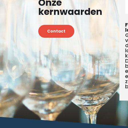
Onze
kernwaarden
F
l
Contact
G
v
d
l
k
D
b
e
z
b