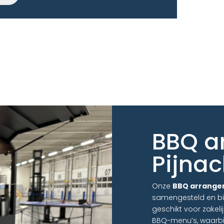
BBQ a
Pijna
Onze
BBQ arrange
samengesteld en bi
geschikt voor zakeli
BBQ-menu’s, waarbij