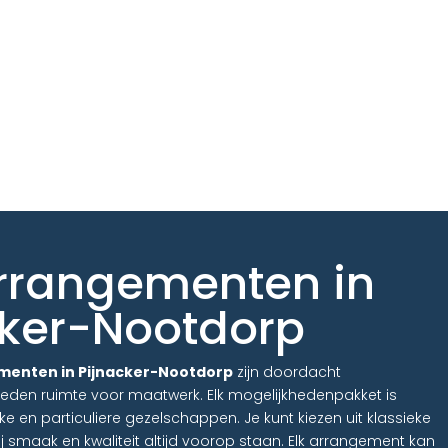
rrangementen in
cker-Nootdorp
menten in Pijnacker-Nootdorp
zijn doordacht
eden ruimte voor maatwerk. Elk mogelijkhedenpakket is
jke en particuliere gezelschappen. Je kunt kiezen uit klassieke
 smaak en kwaliteit altijd voorop staan. Elk arrangement kan