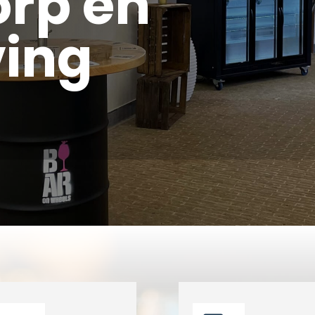
rp en
ing