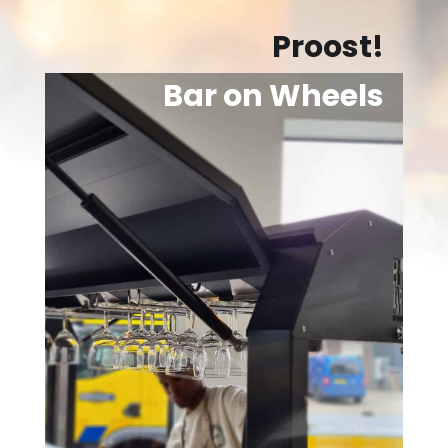
Proost!
Bar on Wheels