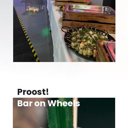
Proost!
Bar on Wheels