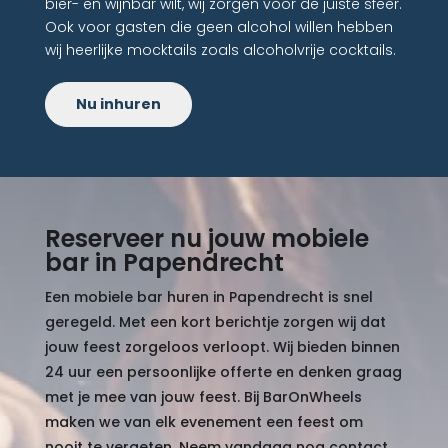
bier- en wijnbar wilt, wij zorgen voor de juiste sfeer.
Ook voor gasten die geen alcohol willen hebben
wij heerlijke mocktails zoals alcoholvrije cocktails.
Nu inhuren
Reserveer nu jouw mobiele
bar in Papendrecht
Een mobiele bar huren in Papendrecht is snel
geregeld. Met een kort berichtje zorgen wij dat
jouw feest zorgeloos verloopt. Wij bieden binnen
24 uur een persoonlijke offerte en denken graag
met je mee van jouw feest. Bij BarOnWheels
maken we van elk evenement een feest om
nooit te vergeten. Neem vandaag nog contact