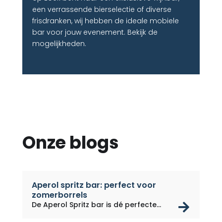
een verrassende bierselectie of diverse
frisdranken, wij hebben de ideale mobiele
bar voor jouw evenement. Bekijk de
mogelijkheden.
Onze blogs
Aperol spritz bar: perfect voor
zomerborrels
rea
De Aperol Spritz bar is dé perfecte...