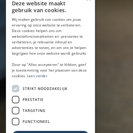
Blog
Deze website maakt
Locaties
gebruik van cookies.
Wij maken gebruik van cookies om jouw
ervaring op onze website te verbeteren.
Mobiele bar
Deze cookies helpen ons om
Mobiele bar huren
websitefunctionaliteiten en -prestaties te
verbeteren, je relevante inhoud en
Bier/wijn/fris bar
advertenties te tonen, en om ons te helpen
Champagnebar
begrijpen hoe onze website wordt gebruikt.
Wijnbar
Aperol spritz bar
Door op "Alles accepteren" te klikken, geef
je toestemming voor het plaatsen van deze
cookies.
Lees verder
Arrangementen
STRIKT NOODZAKELIJK
Lunch
PRESTATIE
Borrel met hapjes
BBQ
TARGETING
Buffet
FUNCTIONEEL
Walking dinner