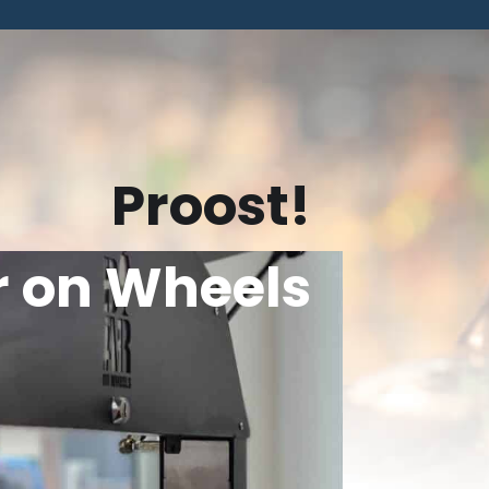
Proost!
r on Wheels