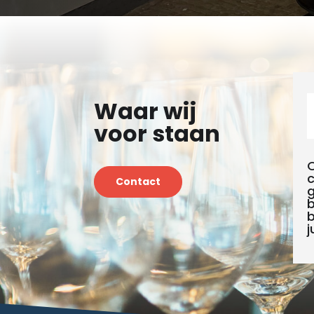
Waar wij
voor staan
c
Contact
b
b
j