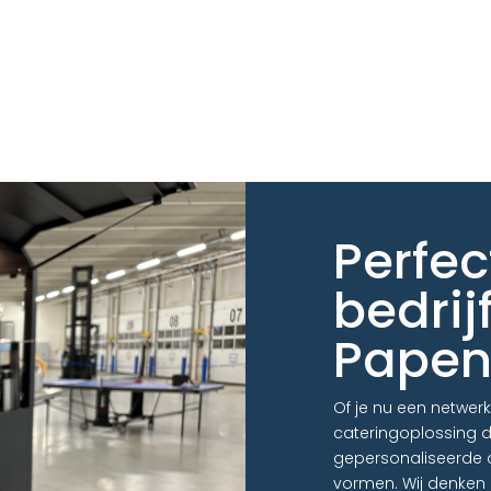
Perfec
bedrij
Papen
Of je nu een netwer
cateringoplossing d
gepersonaliseerde 
vormen. Wij denken 