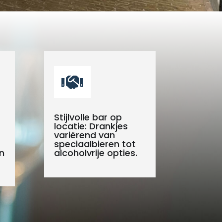

Stijlvolle bar op
locatie: Drankjes
variërend van
speciaalbieren tot
n
alcoholvrije opties.