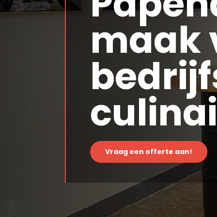
Papen
maak 
bedrij
culina
Vraag een offerte aan!