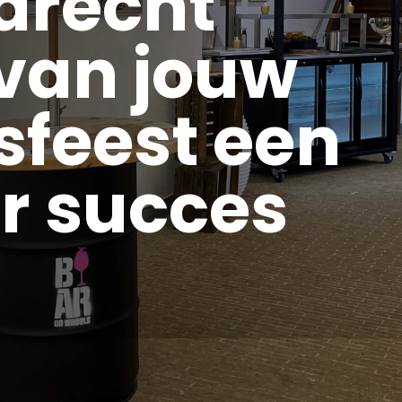
drecht
van jouw
fsfeest een
ir succes