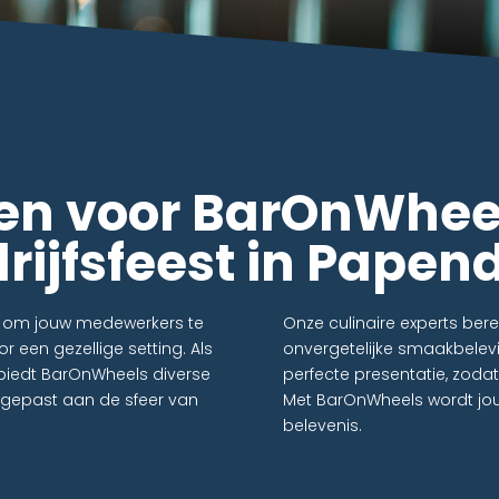
n voor BarOnWheel
rijfsfeest in Papen
id om jouw medewerkers te
Onze culinaire experts ber
 een gezellige setting. Als
onvergetelijke smaakbelev
t biedt BarOnWheels diverse
perfecte presentatie, zodat
angepast aan de sfeer van
Met BarOnWheels wordt jou
belevenis.