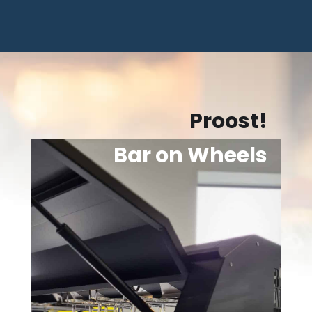
Proost!
Bar on Wheels