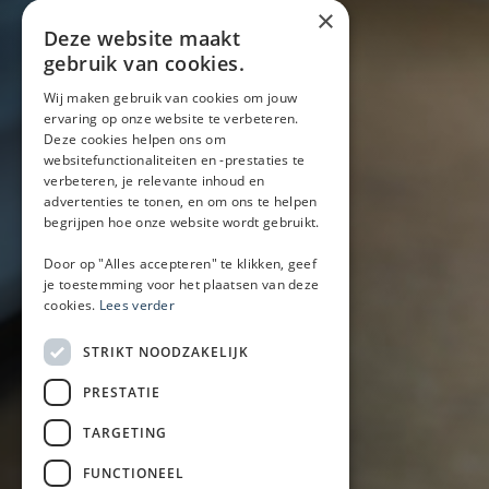
Over ons
×
Blog
Deze website maakt
Locaties
gebruik van cookies.
Wij maken gebruik van cookies om jouw
ervaring op onze website te verbeteren.
Mobiele bar
Deze cookies helpen ons om
Mobiele bar huren
websitefunctionaliteiten en -prestaties te
verbeteren, je relevante inhoud en
Bier/wijn/fris bar
advertenties te tonen, en om ons te helpen
Champagnebar
begrijpen hoe onze website wordt gebruikt.
Wijnbar
Aperol spritz bar
Door op "Alles accepteren" te klikken, geef
je toestemming voor het plaatsen van deze
cookies.
Lees verder
Arrangementen
STRIKT NOODZAKELIJK
Lunch
PRESTATIE
Borrel met hapjes
BBQ
TARGETING
Buffet
FUNCTIONEEL
Walking dinner