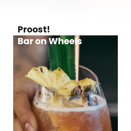
Proost!
Bar on Wheels