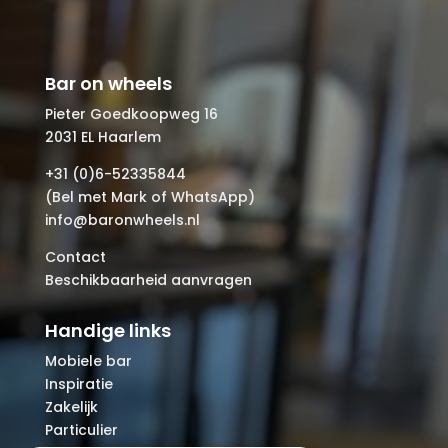
Bar on wheels
Pieter Goedkoopweg 16
2031 EL Haarlem
+31 (0)6-52335844
(Bel met Mark of WhatsApp)
info@baronwheels.nl
Contact
Beschikbaarheid aanvragen
Handige links
Mobiele bar
Inspiratie
Zakelijk
Particulier