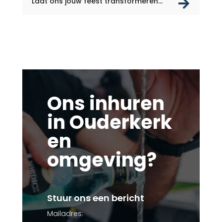
rea
Laat ons jouw feest transformeren...
Ons inhuren
in Ouderkerk
en
omgeving?
Stuur ons een bericht
Mailadres: