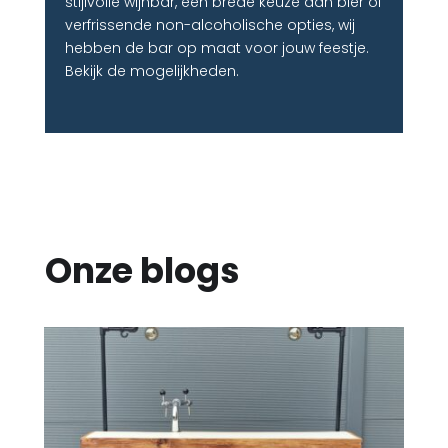
stijlvolle wijnbar, een brede keuze aan bier of
verfrissende non-alcoholische opties, wij
hebben de bar op maat voor jouw feestje.
Bekijk de mogelijkheden.
Onze blogs