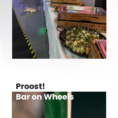
Proost!
Bar on Wheels