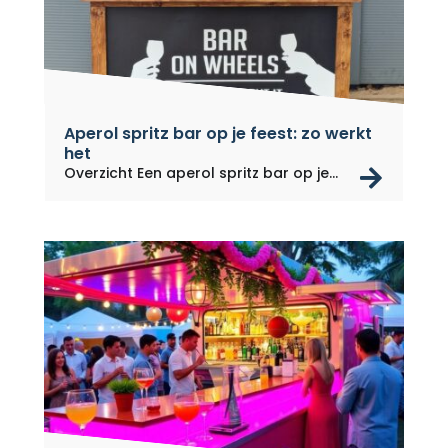
Aperol spritz bar op je feest: zo werkt
het
rea
Overzicht Een aperol spritz bar op je...