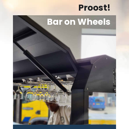
Proost!
Bar on Wheels