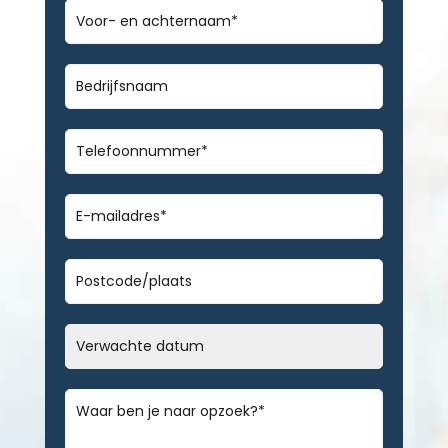
Voor-
en
achternaam
*
Bedrijfsnaam
Telefoonnummer
*
E-
mailadres
*
Geen
titel
Datum
MM
slash
Bericht
*
DD
slash