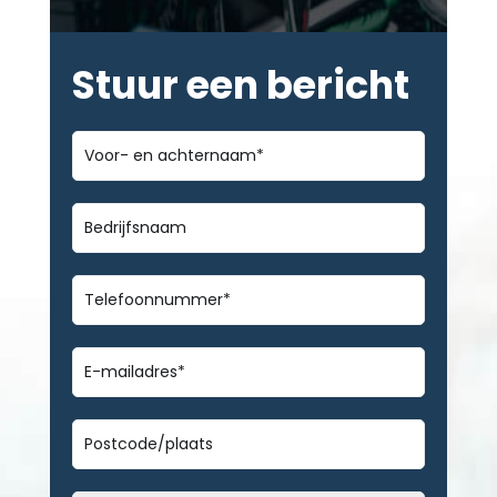
Stuur een bericht
Voor-
en
achternaam
*
Bedrijfsnaam
Telefoonnummer
*
E-
mailadres
*
Geen
titel