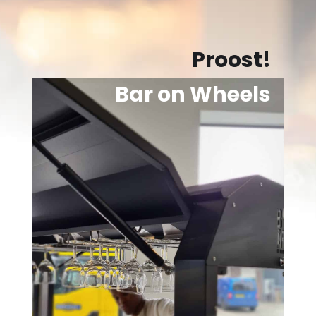
Proost!
Bar on Wheels