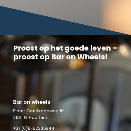
Proost op het goede leven –
proost op Bar on Wheels!
Bar on wheels
Pieter Goedkoopweg 16
2031 EL Haarlem
+31 (0)6-52335844