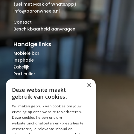
(Bel met Mark of WhatsApp)
info@baronwheels.nl
Contact
Beschikbaarheid aanvragen
Handige links
Mobiele bar
Inspiratie
Zakelijk
Particulier
Over ons
×
Blog
Deze website maakt
Locaties
gebruik van cookies.
Wij maken gebruik van cookies om jouw
ervaring op onze website te verbeteren.
Mobiele bar
Deze cookies helpen ons om
Mobiele bar huren
websitefunctionaliteiten en -prestaties te
verbeteren, je relevante inhoud en
Bier/wijn/fris bar