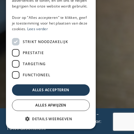
advertenties te tonen, en om ons te helpen
Champagnebar
begrijpen hoe onze website wordt gebruikt.
Wijnbar
Aperol spritz bar
Door op "Alles accepteren" te klikken, geef
je toestemming voor het plaatsen van deze
cookies.
Lees verder
Arrangementen
STRIKT NOODZAKELIJK
Lunch
PRESTATIE
Borrel met hapjes
BBQ
TARGETING
Buffet
FUNCTIONEEL
Walking dinner
ALLES ACCEPTEREN
ALLES AFWIJZEN
© 2026 BarOnWheels
-
Privacyverklaring
-
DETAILS WEERGEVEN
Cookiebeleid
-
Disclaimer
- Gemaakt door:
Totstraksonline.nl