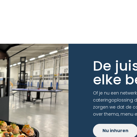
De jui
elke b
Of je nu een netwer
cateringoplossing 
zorgen we dat de c
over thema, menu en
Nu inhuren