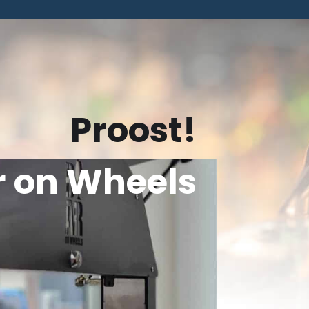
Proost!
r on Wheels