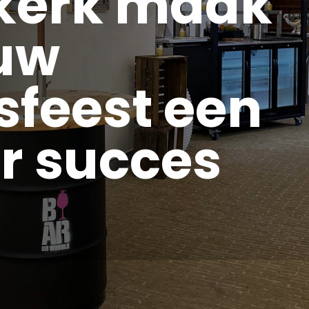
kerk maak
ouw
fsfeest een
ir succes