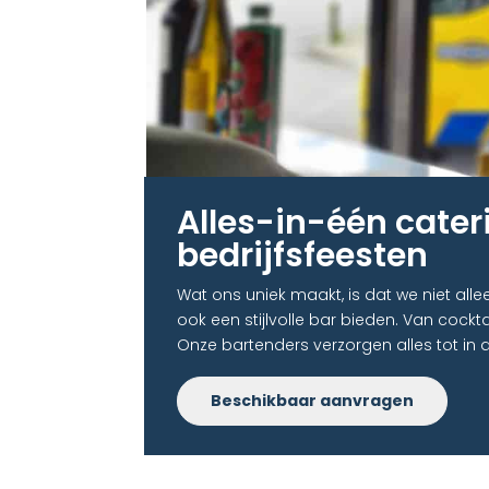
Alles-in-één cater
bedrijfsfeesten​
Wat ons uniek maakt, is dat we niet all
ook een stijlvolle bar bieden. Van cockta
Onze bartenders verzorgen alles tot in 
Beschikbaar aanvragen