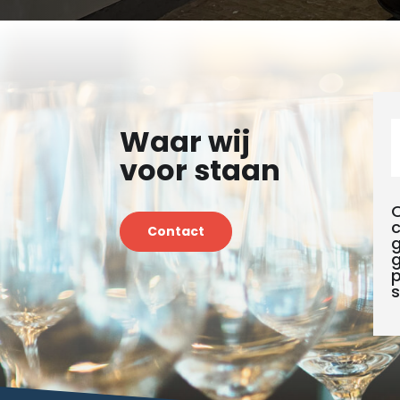
Waar wij
voor staan
c
Contact
g
g
p
s