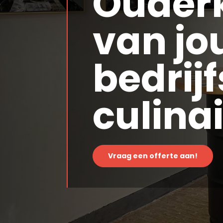
Ouder
van j
bedrij
culina
Vraag een offerte aan!