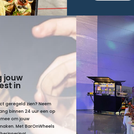
g jouw
est in
fect geregeld zien? Neem
ang binnen 24 uur een op
g mee om jouw
e maken. Met BarOnWheels
herinnering!