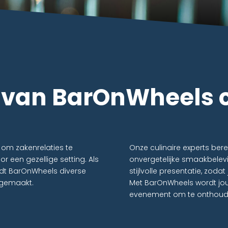
 van BarOnWheels c
d om zakenrelaties te
Onze culinaire experts ber
 een gezellige setting. Als
onvergetelijke smaakbelev
iedt BarOnWheels diverse
stijlvolle presentatie, zoda
 gemaakt.
Met BarOnWheels wordt jouw
evenement om te onthoud