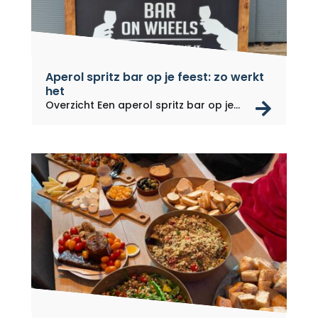
Aperol spritz bar op je feest: zo werkt
het
rea
Overzicht Een aperol spritz bar op je...