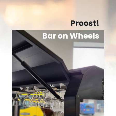
Proost!
Bar on Wheels