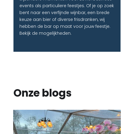
events als particuliere feestjes. Of je op zoek
bent naar een verfijnde wijnbar, een brede
keuze aan bier of diverse frisdranken, wij
hebben de bar op maat voor jouw feestje.
Bekijk de mogelijkheden.
Onze blogs