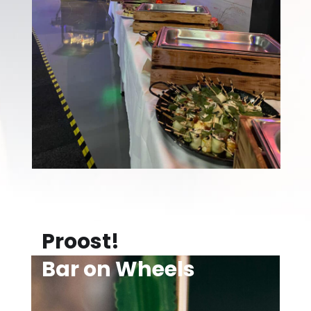
Proost!
Bar on Wheels