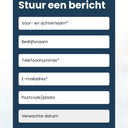
Stuur een bericht
Voor-
en
achternaam
*
Bedrijfsnaam
Telefoonnummer
*
E-
mailadres
*
Geen
titel
Datum
MM
slash