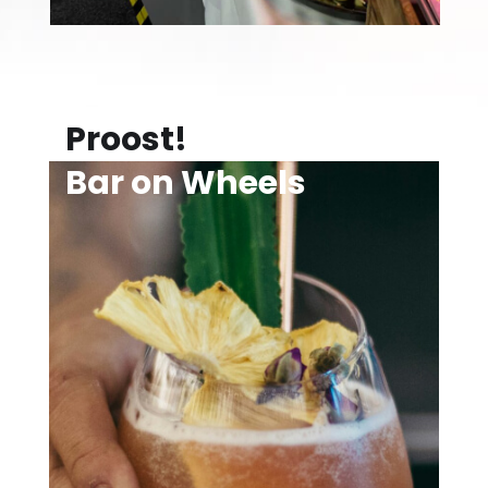
Proost!
Bar on Wheels