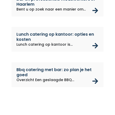
Haarlem
rea
Bent u op zoek naar een manier om
uw...
Lunch catering op kantoor: opties en
kosten
rea
Lunch catering op kantoor is...
Bbq catering met bar: zo plan je het
goed
rea
Overzicht Een geslaagde BBQ
catering...