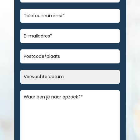
Telefoonnummer
*
E-
mailadres
*
Geen
titel
Datum
MM
slash
Bericht
*
DD
slash
JJJJ