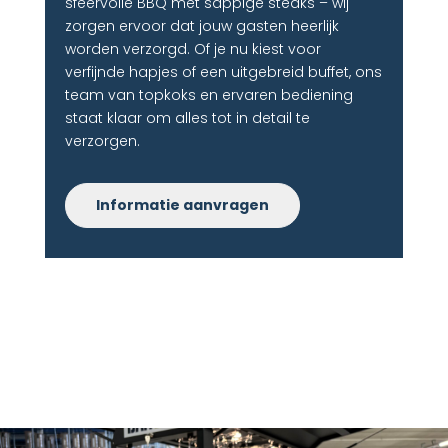
sfeervolle BBQ met sappige steaks – wij
zorgen ervoor dat jouw gasten heerlijk
worden verzorgd. Of je nu kiest voor
verfijnde hapjes of een uitgebreid buffet, ons
team van topkoks en ervaren bediening
staat klaar om alles tot in detail te
verzorgen.
Informatie aanvragen