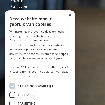
Zakelijk
Particulier
Over ons
×
Blog
Deze website maakt
Locaties
gebruik van cookies.
Wij maken gebruik van cookies om jouw
ervaring op onze website te verbeteren.
Mobiele bar
Deze cookies helpen ons om
Mobiele bar huren
websitefunctionaliteiten en -prestaties te
verbeteren, je relevante inhoud en
Bier/wijn/fris bar
advertenties te tonen, en om ons te helpen
Champagnebar
begrijpen hoe onze website wordt gebruikt.
Wijnbar
Aperol spritz bar
Door op "Alles accepteren" te klikken, geef
je toestemming voor het plaatsen van deze
cookies.
Lees verder
Arrangementen
STRIKT NOODZAKELIJK
Lunch
PRESTATIE
Borrel met hapjes
BBQ
TARGETING