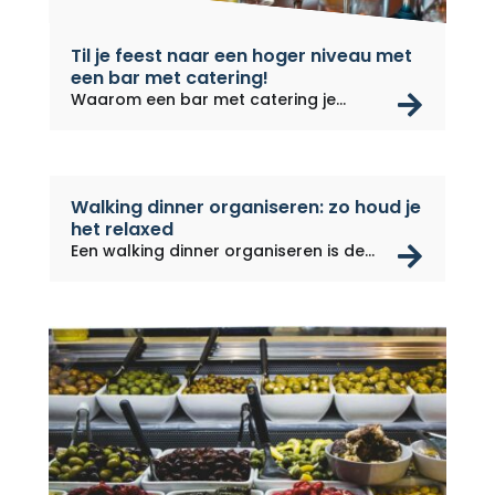
Til je feest naar een hoger niveau met
een bar met catering!
rea
Waarom een bar met catering je
feest...
Walking dinner organiseren: zo houd je
het relaxed
rea
Een walking dinner organiseren is de...