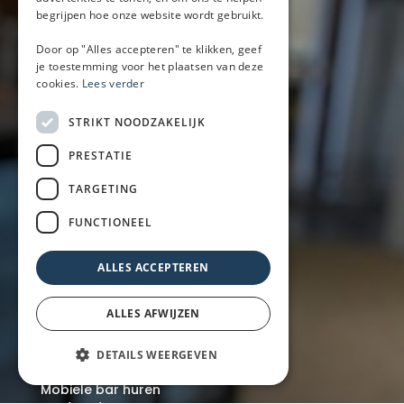
+31 (0)6-52335844
begrijpen hoe onze website wordt gebruikt.
(Bel met Mark of WhatsApp)
Door op "Alles accepteren" te klikken, geef
info@baronwheels.nl
je toestemming voor het plaatsen van deze
cookies.
Lees verder
Contact
Beschikbaarheid aanvragen
STRIKT NOODZAKELIJK
Handige links
PRESTATIE
Mobiele bar
TARGETING
Inspiratie
Zakelijk
FUNCTIONEEL
Particulier
Over ons
ALLES ACCEPTEREN
Blog
Locaties
ALLES AFWIJZEN
DETAILS WEERGEVEN
Mobiele bar
Mobiele bar huren