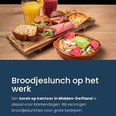
Broodjeslunch op het
werk
Een
lunch op kantoor in Midden-Delfland
is
ideaal voor klantendagen. Wij verzorgen
broodjeslunches voor grote bedrijven.