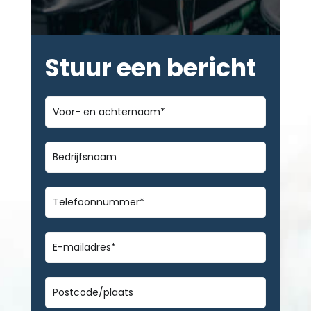
Stuur een bericht
Voor-
en
achternaam
*
Bedrijfsnaam
Telefoonnummer
*
E-
mailadres
*
Geen
titel