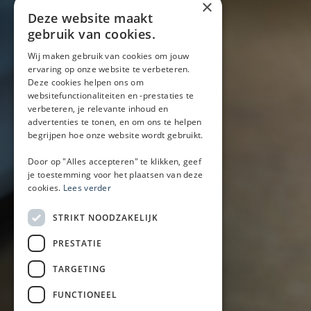
×
Blog
Deze website maakt
Locaties
gebruik van cookies.
Wij maken gebruik van cookies om jouw
ervaring op onze website te verbeteren.
Mobiele bar
Deze cookies helpen ons om
Mobiele bar huren
websitefunctionaliteiten en -prestaties te
verbeteren, je relevante inhoud en
Bier/wijn/fris bar
advertenties te tonen, en om ons te helpen
Champagnebar
begrijpen hoe onze website wordt gebruikt.
Wijnbar
Aperol spritz bar
Door op "Alles accepteren" te klikken, geef
je toestemming voor het plaatsen van deze
cookies.
Lees verder
Arrangementen
STRIKT NOODZAKELIJK
Lunch
PRESTATIE
Borrel met hapjes
BBQ
TARGETING
Buffet
FUNCTIONEEL
Walking dinner