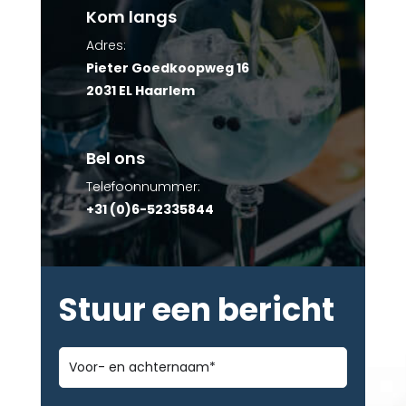
Kom langs
Adres:
Pieter Goedkoopweg 16
2031 EL Haarlem
Bel ons
Telefoonnummer:
+31 (0)6-52335844
Stuur een bericht
Voor-
en
achternaam
*