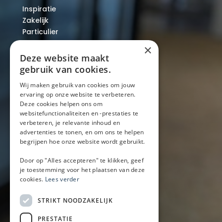
Inspiratie
Zakelijk
Particulier
Over ons
×
Blog
Deze website maakt
Locaties
gebruik van cookies.
Wij maken gebruik van cookies om jouw
ervaring op onze website te verbeteren.
Mobiele bar
Deze cookies helpen ons om
Mobiele bar huren
websitefunctionaliteiten en -prestaties te
verbeteren, je relevante inhoud en
Bier/wijn/fris bar
advertenties te tonen, en om ons te helpen
Champagnebar
begrijpen hoe onze website wordt gebruikt.
Wijnbar
Aperol spritz bar
Door op "Alles accepteren" te klikken, geef
je toestemming voor het plaatsen van deze
cookies.
Lees verder
Arrangementen
STRIKT NOODZAKELIJK
Lunch
PRESTATIE