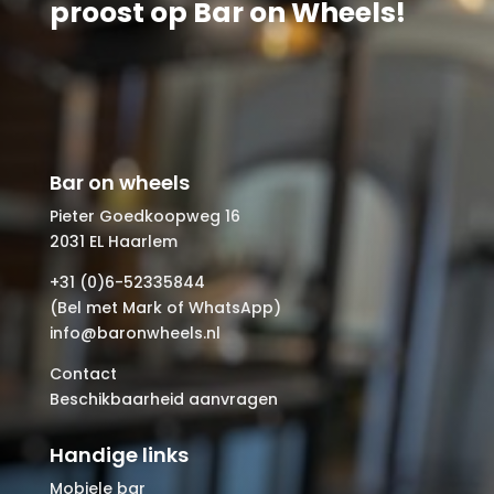
proost op Bar on Wheels!
Bar on wheels
Pieter Goedkoopweg 16
2031 EL Haarlem
+31 (0)6-52335844
(Bel met Mark of WhatsApp)
info@baronwheels.nl
Contact
Beschikbaarheid aanvragen
Handige links
Mobiele bar