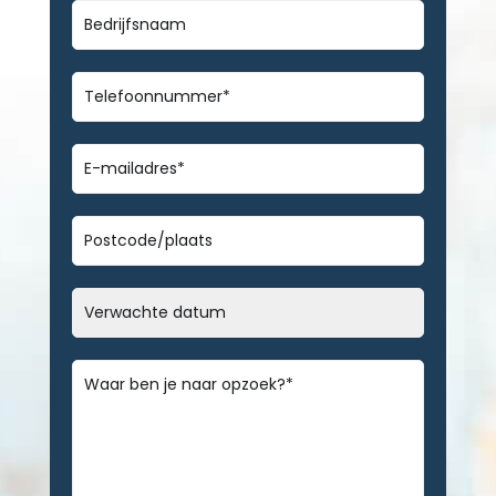
Bedrijfsnaam
Telefoonnummer
*
E-
mailadres
*
Geen
titel
Datum
MM
slash
Bericht
*
DD
slash
JJJJ