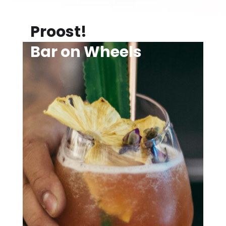
Proost!
Bar on Wheels