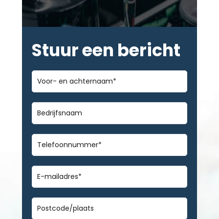
Stuur een bericht
Voor-
en
achternaam
*
Bedrijfsnaam
Telefoonnummer
*
E-
mailadres
*
Geen
titel