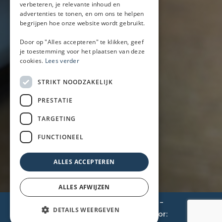
verbeteren, je relevante inhoud en
Bier/wijn/fris bar
advertenties te tonen, en om ons te helpen
Champagnebar
begrijpen hoe onze website wordt gebruikt.
Wijnbar
Aperol spritz bar
Door op "Alles accepteren" te klikken, geef
je toestemming voor het plaatsen van deze
cookies.
Lees verder
Arrangementen
STRIKT NOODZAKELIJK
Lunch
PRESTATIE
Borrel met hapjes
BBQ
TARGETING
Buffet
FUNCTIONEEL
Walking dinner
ALLES ACCEPTEREN
ALLES AFWIJZEN
© 2026 BarOnWheels
-
Privacyverklaring
-
DETAILS WEERGEVEN
Cookiebeleid
-
Disclaimer
- Gemaakt door: