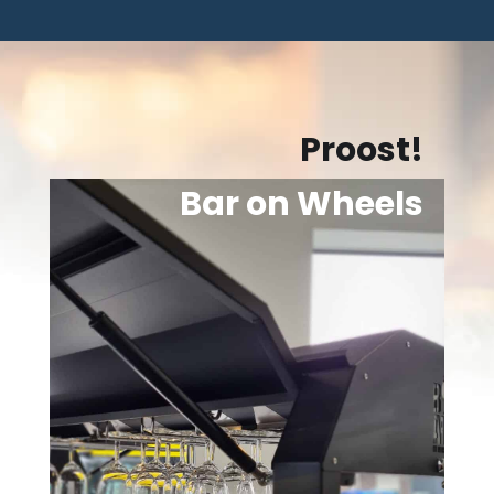
Proost!
Bar on Wheels