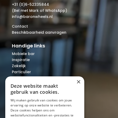
+31 (0)6-52335844
(Bel met Mark of WhatsApp)
info@baronwheels.nl
Contact
Beschikbaarheid aanvragen
Handige links
Mobiele bar
Inspiratie
Zakelijk
Particulier
Over ons
×
Blog
Deze website maakt
Locaties
gebruik van cookies.
Wij maken gebruik van cookies om jouw
ervaring op onze website te verbeteren.
Mobiele bar
Deze cookies helpen ons om
Mobiele bar huren
websitefunctionaliteiten en -prestaties te