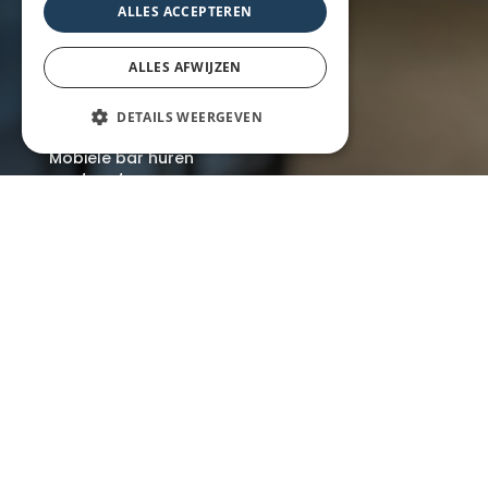
Over ons
ALLES ACCEPTEREN
Blog
Locaties
ALLES AFWIJZEN
DETAILS WEERGEVEN
Mobiele bar
Mobiele bar huren
Bier/wijn/fris bar
Champagnebar
Wijnbar
Aperol spritz bar
Arrangementen
Lunch
Borrel met hapjes
BBQ
Buffet
Walking dinner