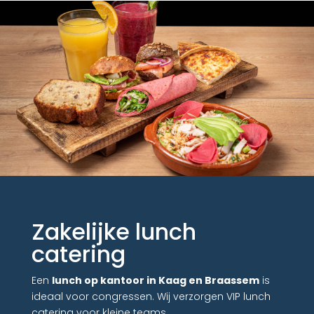
Zakelijke lunch
catering
Een
lunch op kantoor in Kaag en Braassem
is
ideaal voor congressen. Wij verzorgen VIP lunch
catering voor kleine teams.