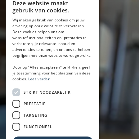
Deze website maakt
gebruik van cookies.
Wij maken gebruik van cookies om jouw
Bar on wheels
ervaring op onze website te verbeteren.
Deze cookies helpen ons om
Pieter Goedkoopweg 16
websitefunctionaliteiten en -prestaties te
2031 EL Haarlem
verbeteren, je relevante inhoud en
advertenties te tonen, en om ons te helpen
+31 (0)6-52335844
begrijpen hoe onze website wordt gebruikt.
(Bel met Mark of WhatsApp)
Door op "Alles accepteren" te klikken, geef
info@baronwheels.nl
je toestemming voor het plaatsen van deze
cookies.
Lees verder
Contact
Beschikbaarheid aanvragen
STRIKT NOODZAKELIJK
Handige links
PRESTATIE
Mobiele bar
TARGETING
Inspiratie
Zakelijk
FUNCTIONEEL
Particulier