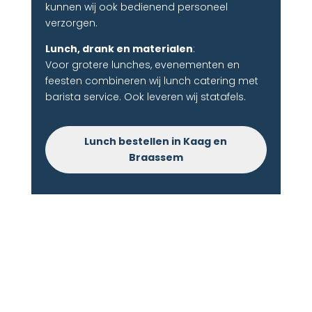
kunnen wij ook bedienend personeel
verzorgen.
Lunch, drank en materialen
:
Voor grotere lunches, evenementen en
feesten combineren wij lunch catering met
barista service. Ook leveren wij statafels.
Lunch bestellen in Kaag en
Braassem