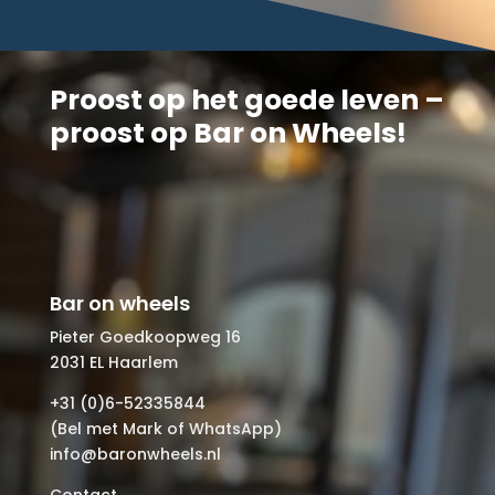
Proost op het goede leven –
proost op Bar on Wheels!
Bar on wheels
Pieter Goedkoopweg 16
2031 EL Haarlem
+31 (0)6-52335844
(Bel met Mark of WhatsApp)
info@baronwheels.nl
Contact