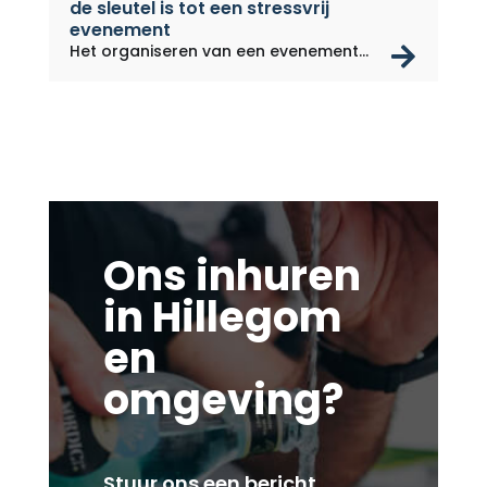
de sleutel is tot een stressvrij
evenement
rea
Het organiseren van een evenement
kan...
Ons inhuren
in Hillegom
en
omgeving?
Stuur ons een bericht