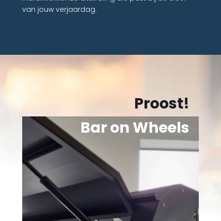
van jouw verjaardag.
Proost!
Bar on Wheels