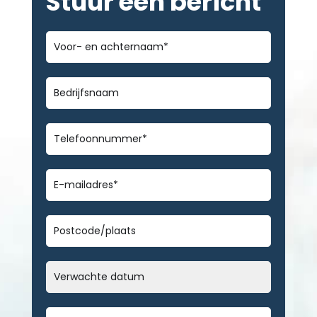
Stuur een bericht
Voor-
en
achternaam
*
Bedrijfsnaam
Telefoonnummer
*
E-
mailadres
*
Geen
titel
Datum
MM
slash
Bericht
*
DD