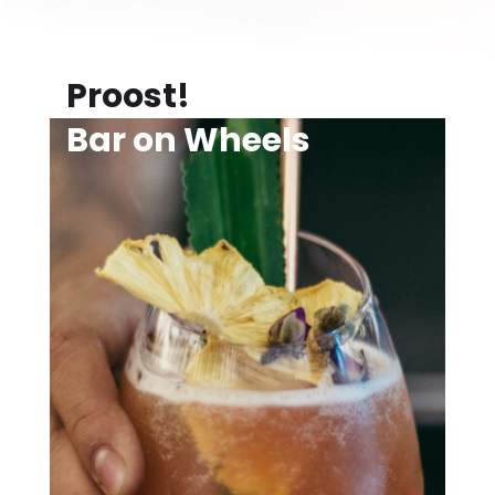
Proost!
Bar on Wheels