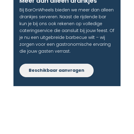
Meer dan alleen drankjes​
Bij BarOnWheels bieden we meer dan alleen
drankjes serveren. Naast de rijdende bar
kun je bij ons ook rekenen op volledige
cateringservice die aansluit bij jouw feest. Of
je nu een uitgebreide barbecue wilt – wij
zorgen voor een gastronomische ervaring
die jouw gasten verrast.
Beschikbaar aanvragen