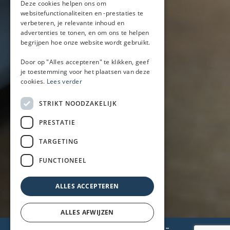
Deze cookies helpen ons om
Mobiele bar huren
websitefunctionaliteiten en -prestaties te
verbeteren, je relevante inhoud en
Bier/wijn/fris bar
advertenties te tonen, en om ons te helpen
Champagnebar
begrijpen hoe onze website wordt gebruikt.
Wijnbar
Aperol spritz bar
Door op "Alles accepteren" te klikken, geef
je toestemming voor het plaatsen van deze
cookies.
Lees verder
Arrangementen
STRIKT NOODZAKELIJK
Lunch
PRESTATIE
Borrel met hapjes
BBQ
TARGETING
Buffet
FUNCTIONEEL
Walking dinner
ALLES ACCEPTEREN
ALLES AFWIJZEN
© 2026 BarOnWheels
-
Privacyverklaring
-