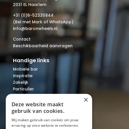
2031 EL Haarlem
+31 (0)6-52335844
(Bel met Mark of WhatsApp)
info@baronwheels.nl
Contact
Beschikbaarheid aanvragen
Handige links
Mobiele bar
Inspiratie
Zakelijk
Particulier
Over ons
×
Blog
Deze website maakt
Locaties
gebruik van cookies.
Wij maken gebruik van cookies om jouw
ervaring op onze website te verbeteren.
Mobiele bar