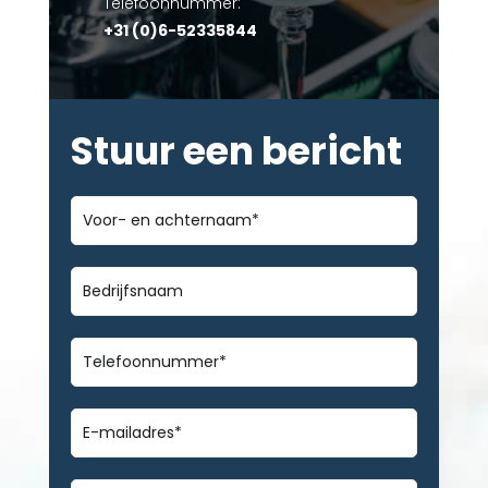
Telefoonnummer:
+31 (0)6-52335844
Stuur een bericht
Voor-
en
achternaam
*
Bedrijfsnaam
Telefoonnummer
*
E-
mailadres
*