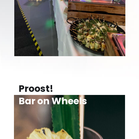
Proost!
Bar on Wheels