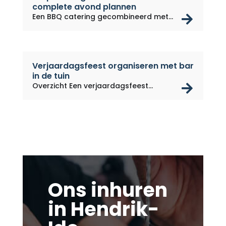
complete avond plannen
rea
Een BBQ catering gecombineerd met
een...
Verjaardagsfeest organiseren met bar
in de tuin
rea
Overzicht Een verjaardagsfeest...
Ons inhuren
in Hendrik-