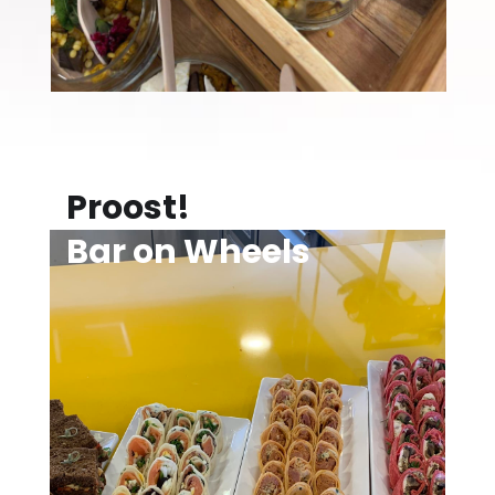
Proost!
Bar on Wheels