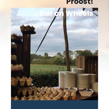
Proost!
Bar on Wheels