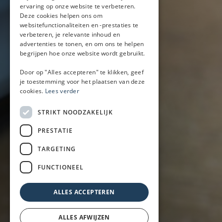
ervaring op onze website te verbeteren.
Mobiele bar
Deze cookies helpen ons om
Mobiele bar huren
websitefunctionaliteiten en -prestaties te
verbeteren, je relevante inhoud en
Bier/wijn/fris bar
advertenties te tonen, en om ons te helpen
Champagnebar
begrijpen hoe onze website wordt gebruikt.
Wijnbar
Aperol spritz bar
Door op "Alles accepteren" te klikken, geef
je toestemming voor het plaatsen van deze
cookies.
Lees verder
Arrangementen
STRIKT NOODZAKELIJK
Lunch
PRESTATIE
Borrel met hapjes
BBQ
TARGETING
Buffet
FUNCTIONEEL
Walking dinner
ALLES ACCEPTEREN
ALLES AFWIJZEN