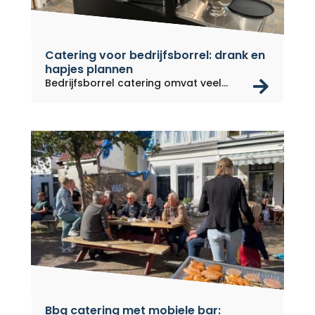
Catering voor bedrijfsborrel: drank en
hapjes plannen
rea
Bedrijfsborrel catering omvat veel...
Bbq catering met mobiele bar: