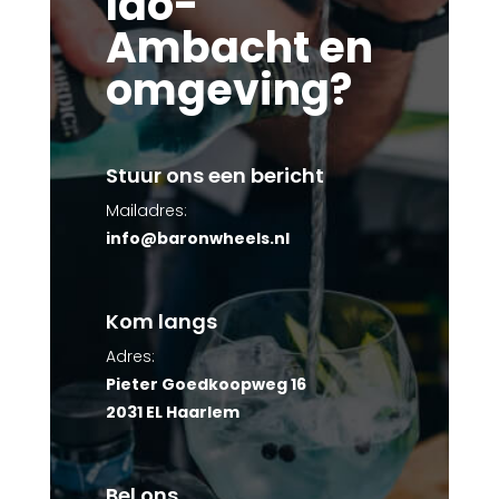
Ido-
Ambacht en
omgeving?
Stuur ons een bericht
Mailadres:
info@baronwheels.nl
Kom langs
Adres:
Pieter Goedkoopweg 16
2031 EL Haarlem
Bel ons