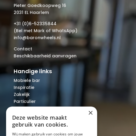
Pieter Goedkoopweg 16
2031 EL Haarlem
+31 (0)6-52335844
(Bel met Mark of WhatsApp)
info@baronwheels.nl
Contact
Beschikbaarheid aanvragen
Handige links
Mobiele bar
Inspiratie
Zakelijk
Particulier
Over ons
×
Blog
Deze website maakt
Locaties
gebruik van cookies.
Wij maken gebruik van cookies om jouw