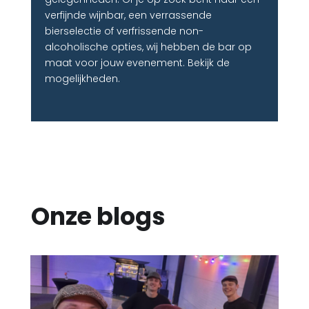
verfijnde wijnbar, een verrassende
bierselectie of verfrissende non-
alcoholische opties, wij hebben de bar op
maat voor jouw evenement. Bekijk de
mogelijkheden.
Onze blogs