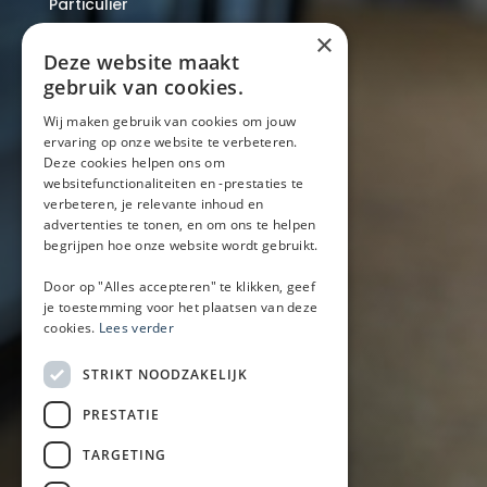
Particulier
Over ons
×
Blog
Deze website maakt
Locaties
gebruik van cookies.
Wij maken gebruik van cookies om jouw
ervaring op onze website te verbeteren.
Mobiele bar
Deze cookies helpen ons om
Mobiele bar huren
websitefunctionaliteiten en -prestaties te
verbeteren, je relevante inhoud en
Bier/wijn/fris bar
advertenties te tonen, en om ons te helpen
Champagnebar
begrijpen hoe onze website wordt gebruikt.
Wijnbar
Aperol spritz bar
Door op "Alles accepteren" te klikken, geef
je toestemming voor het plaatsen van deze
cookies.
Lees verder
Arrangementen
STRIKT NOODZAKELIJK
Lunch
PRESTATIE
Borrel met hapjes
BBQ
TARGETING
Buffet