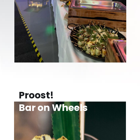
Proost!
Bar on Wheels