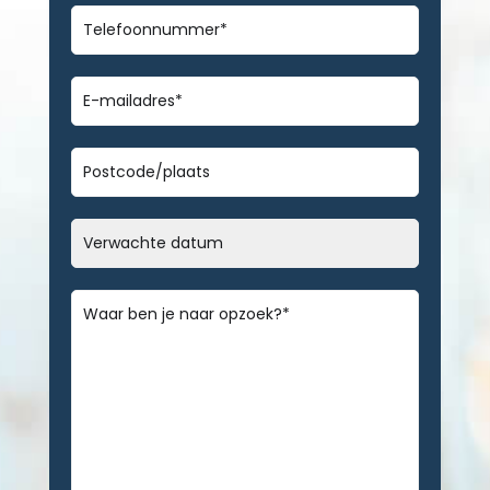
Telefoonnummer
*
E-
mailadres
*
Geen
titel
Datum
MM
slash
Bericht
*
DD
slash
JJJJ