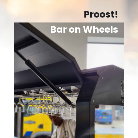
Proost!
Bar on Wheels