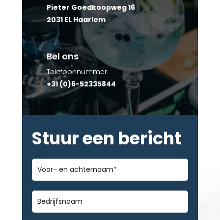
Pieter Goedkoopweg 16
2031 EL Haarlem
Bel ons
Telefoonnummer:
+31 (0)6-52335844
Stuur een bericht
Voor-
en
achternaam
*
Bedrijfsnaam