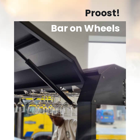
Proost!
Bar on Wheels