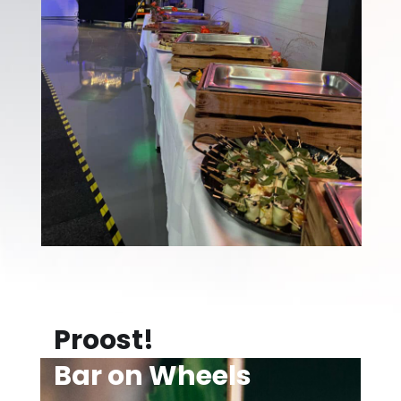
Proost!
Bar on Wheels