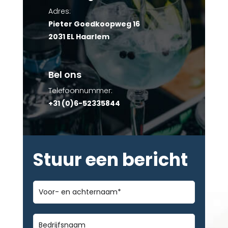
Adres:
Pieter Goedkoopweg 16
2031 EL Haarlem
Bel ons
Telefoonnummer:
+31 (0)6-52335844
Stuur een bericht
Voor-
en
achternaam
*
Bedrijfsnaam