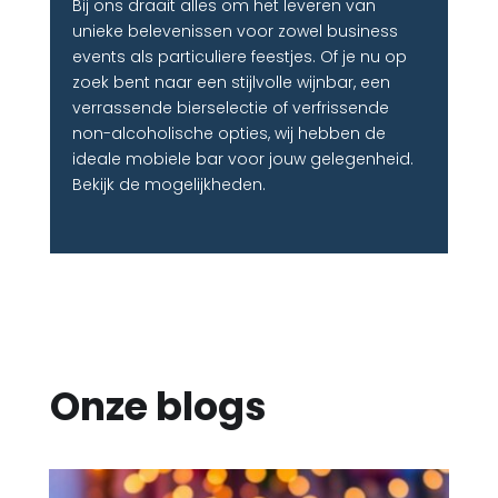
Bij ons draait alles om het leveren van
unieke belevenissen voor zowel business
events als particuliere feestjes. Of je nu op
zoek bent naar een stijlvolle wijnbar, een
verrassende bierselectie of verfrissende
non-alcoholische opties, wij hebben de
ideale mobiele bar voor jouw gelegenheid.
Bekijk de mogelijkheden.
Onze blogs