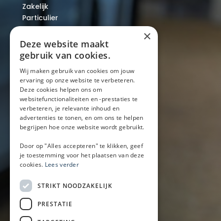
Zakelijk
Particulier
Over ons
×
Blog
Deze website maakt
Locaties
gebruik van cookies.
Wij maken gebruik van cookies om jouw
ervaring op onze website te verbeteren.
Mobiele bar
Deze cookies helpen ons om
Mobiele bar huren
websitefunctionaliteiten en -prestaties te
verbeteren, je relevante inhoud en
Bier/wijn/fris bar
advertenties te tonen, en om ons te helpen
Champagnebar
begrijpen hoe onze website wordt gebruikt.
Wijnbar
Aperol spritz bar
Door op "Alles accepteren" te klikken, geef
je toestemming voor het plaatsen van deze
cookies.
Lees verder
Arrangementen
STRIKT NOODZAKELIJK
Lunch
PRESTATIE
Borrel met hapjes
BBQ