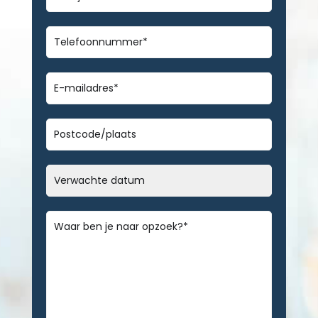
Telefoonnummer
*
E-
mailadres
*
Geen
titel
Datum
MM
slash
Bericht
*
DD
slash
JJJJ