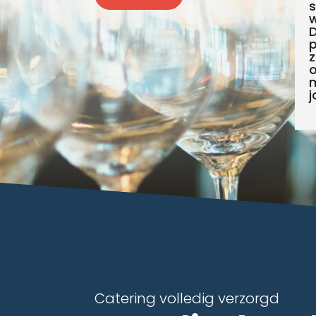
s
w
p
z
o
m
j
Catering volledig verzorgd