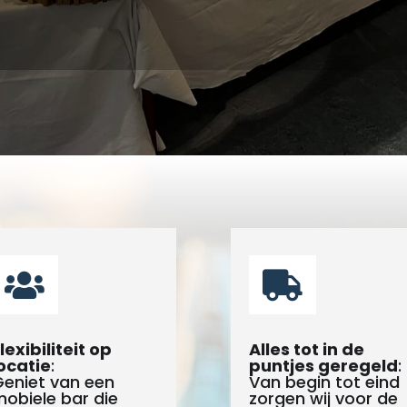


lexibiliteit op
Alles tot in de
ocatie
:
puntjes geregeld
:
eniet van een
Van begin tot eind
obiele bar die
zorgen wij voor de