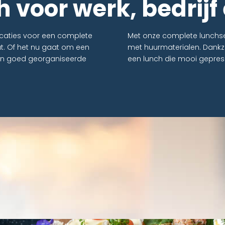
 voor werk, bedrijf 
locaties voor een complete
Met onze complete lunchserv
t. Of het nu gaat om een
met huurmaterialen. Dankzi
 een goed georganiseerde
een lunch die mooi gepres