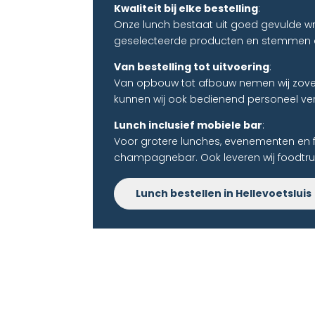
Kwaliteit bij elke bestelling
:
Onze lunch bestaat uit goed gevulde wr
geselecteerde producten en stemmen d
Van bestelling tot uitvoering
:
Van opbouw tot afbouw nemen wij zoveel
kunnen wij ook bedienend personeel ve
Lunch inclusief mobiele bar
:
Voor grotere lunches, evenementen en 
champagnebar. Ook leveren wij foodtru
Lunch bestellen in Hellevoetsluis