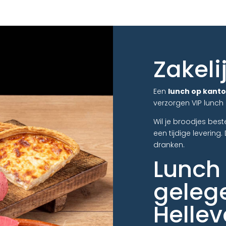
Zakeli
Een
lunch op kantoo
verzorgen VIP lunch 
Wil je broodjes best
een tijdige levering
dranken.
Lunch 
geleg
Hellev