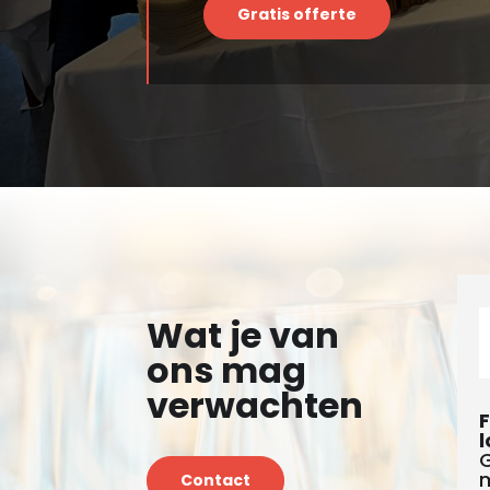
Gratis offerte
Wat je van
ons mag
verwachten
F
l
G
m
Contact