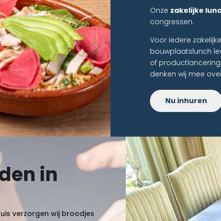
Onze
zakelijke lun
congressen.
Voor iedere zakelij
bouwplaatslunch lev
of productlancering
denken wij mee over
Nu inhuren
den in
uis verzorgen wij broodjes