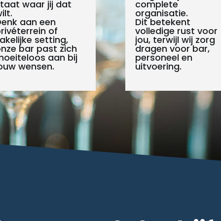
taat waar jij dat
complete
ilt.
organisatie.
Denk aan een
Dit betekent
rivéterrein of
volledige rust voor
akelijke setting,
jou, terwijl wij zorg
nze bar past zich
dragen voor bar,
oeiteloos aan bij
personeel en
ouw wensen.
uitvoering.