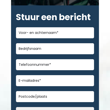
Stuur een bericht
Voor-
en
achternaam
*
Bedrijfsnaam
Telefoonnummer
*
E-
mailadres
*
Geen
titel
Datum