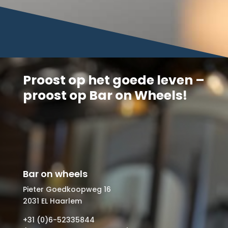
Proost op het goede leven –
proost op Bar on Wheels!
Bar on wheels
Pieter Goedkoopweg 16
2031 EL Haarlem
+31 (0)6-52335844