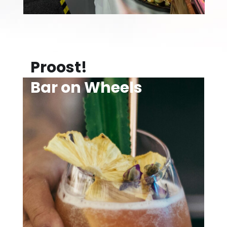
Proost!
Bar on Wheels