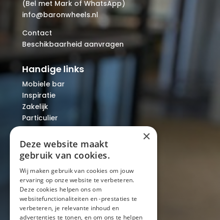
(Bel met Mark of WhatsApp)
info@baronwheels.nl
Contact
Beschikbaarheid aanvragen
Handige links
Mobiele bar
Inspiratie
Zakelijk
Particulier
Over ons
×
Blog
Deze website maakt
Locaties
gebruik van cookies.
Wij maken gebruik van cookies om jouw
ervaring op onze website te verbeteren.
Mobiele bar
Deze cookies helpen ons om
Mobiele bar huren
websitefunctionaliteiten en -prestaties te
verbeteren, je relevante inhoud en
Bier/wijn/fris bar
advertenties te tonen, en om ons te helpen