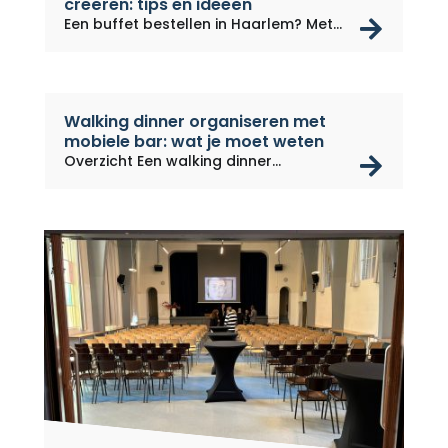
creëren: tips en ideeën
rea
Een buffet bestellen in Haarlem? Met...
Walking dinner organiseren met
mobiele bar: wat je moet weten
rea
Overzicht Een walking dinner...