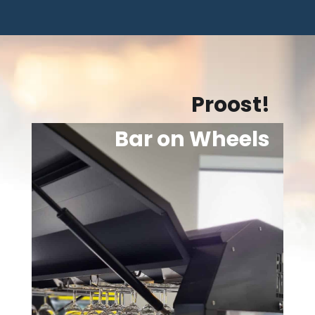
Proost!
Bar on Wheels