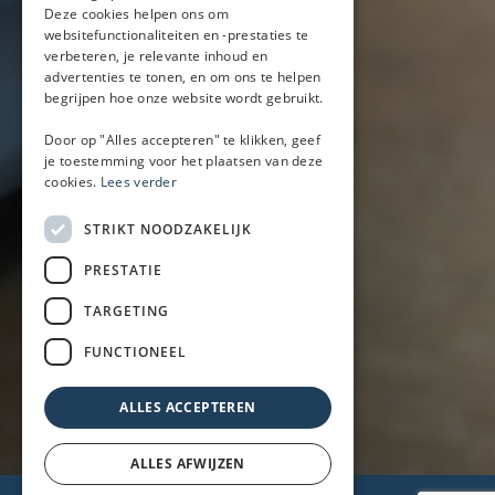
Mobiele bar
Deze cookies helpen ons om
Mobiele bar huren
websitefunctionaliteiten en -prestaties te
verbeteren, je relevante inhoud en
Bier/wijn/fris bar
advertenties te tonen, en om ons te helpen
Champagnebar
begrijpen hoe onze website wordt gebruikt.
Wijnbar
Aperol spritz bar
Door op "Alles accepteren" te klikken, geef
je toestemming voor het plaatsen van deze
cookies.
Lees verder
Arrangementen
STRIKT NOODZAKELIJK
Lunch
PRESTATIE
Borrel met hapjes
BBQ
TARGETING
Buffet
FUNCTIONEEL
Walking dinner
ALLES ACCEPTEREN
ALLES AFWIJZEN