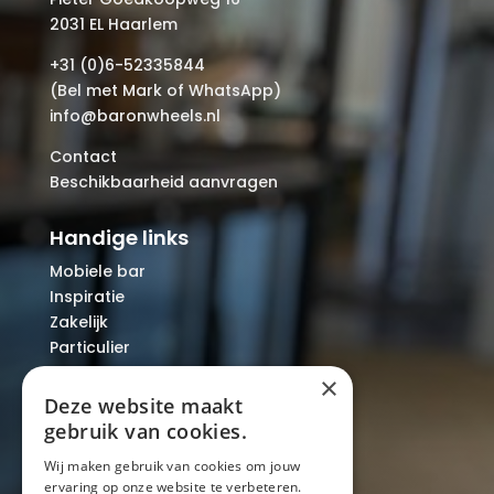
2031 EL Haarlem
+31 (0)6-52335844
(Bel met Mark of WhatsApp)
info@baronwheels.nl
Contact
Beschikbaarheid aanvragen
Handige links
Mobiele bar
Inspiratie
Zakelijk
Particulier
Over ons
×
Blog
Deze website maakt
Locaties
gebruik van cookies.
Wij maken gebruik van cookies om jouw
ervaring op onze website te verbeteren.