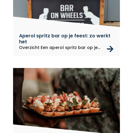
Aperol spritz bar op je feest: zo werkt
het
rea
Overzicht Een aperol spritz bar op je...