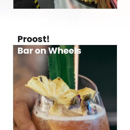
Proost!
Bar on Wheels