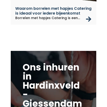
Waarom borrelen met hapjes Catering
is ideaal voor iedere bijeenkomst
rea
Borrelen met hapjes Catering is een...
Ons inhuren
in
Hardinxveld
-
Giessendam