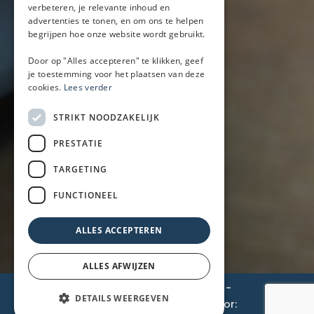
verbeteren, je relevante inhoud en
Bier/wijn/fris bar
advertenties te tonen, en om ons te helpen
Champagnebar
begrijpen hoe onze website wordt gebruikt.
Wijnbar
Aperol spritz bar
Door op "Alles accepteren" te klikken, geef
je toestemming voor het plaatsen van deze
cookies.
Lees verder
Arrangementen
STRIKT NOODZAKELIJK
Lunch
PRESTATIE
Borrel met hapjes
BBQ
TARGETING
Buffet
FUNCTIONEEL
Walking dinner
ALLES ACCEPTEREN
ALLES AFWIJZEN
© 2026 BarOnWheels
-
Privacyverklaring
-
DETAILS WEERGEVEN
Cookiebeleid
-
Disclaimer
- Gemaakt door: