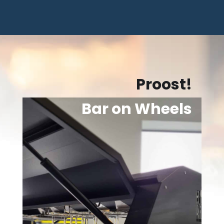
Proost!
Bar on Wheels