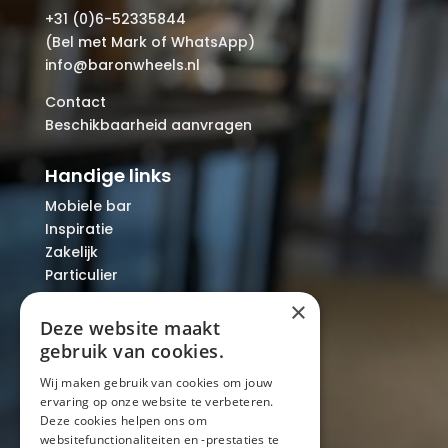
+31 (0)6-52335844
(Bel met Mark of WhatsApp)
info@baronwheels.nl
Contact
Beschikbaarheid aanvragen
Handige links
Mobiele bar
Inspiratie
Zakelijk
Particulier
Over ons
×
Blog
Deze website maakt
Locaties
gebruik van cookies.
Wij maken gebruik van cookies om jouw
ervaring op onze website te verbeteren.
Mobiele bar
Deze cookies helpen ons om
Mobiele bar huren
websitefunctionaliteiten en -prestaties te