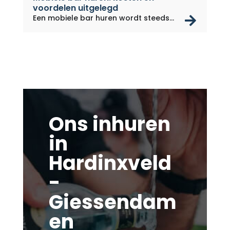
voordelen uitgelegd
rea
Een mobiele bar huren wordt steeds...
Ons inhuren
in
Hardinxveld
-
Giessendam
en