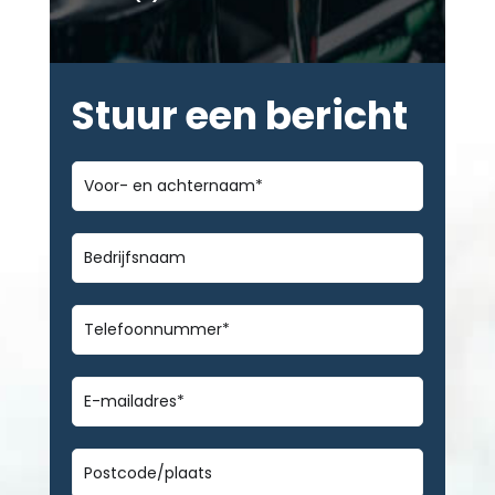
Stuur een bericht
Voor-
en
achternaam
*
Bedrijfsnaam
Telefoonnummer
*
E-
mailadres
*
Geen
titel