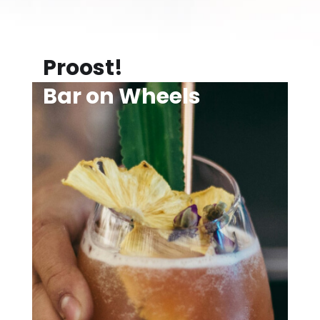
Proost!
Bar on Wheels