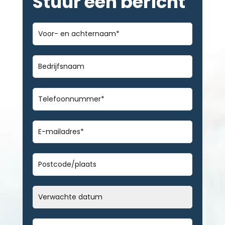
Stuur een bericht
Voor-
en
achternaam
*
Bedrijfsnaam
Telefoonnummer
*
E-
mailadres
*
Geen
titel
Datum
MM
slash
Bericht
*