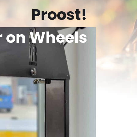
Proost!
r on Wheels