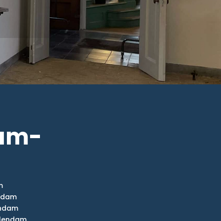
dam-
m
ndam
endam
olendam