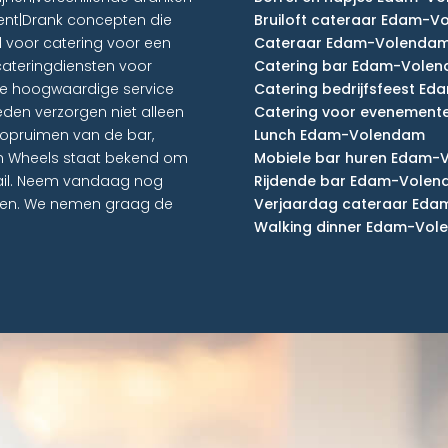
ent|Drank concepten die
Bruiloft cateraar Edam-
al voor catering voor een
Cateraar Edam-Volenda
cateringdiensten voor
Catering bar Edam-Vole
e hoogwaardige service
Catering bedrijfsfeest E
den verzorgen niet alleen
Catering voor evenemen
 opruimen van de bar,
Lunch Edam-Volendam
 on Wheels staat bekend om
Mobiele bar huren Edam-
tail. Neem vandaag nog
Rijdende bar Edam-Vole
aken. We nemen graag de
Verjaardag cateraar Ed
Walking dinner Edam-Vo