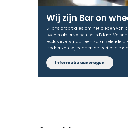
Wij zijn Bar on whe
Bij ons draait alles om het bieden van 
events als privéfeesten in Edam-Volend
exclusieve wijnbar, een sprankelende bi
frisdranken, wij hebben de perfecte mob
Informatie aanvragen