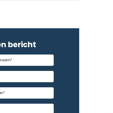
en bericht
*
m
mmer
*