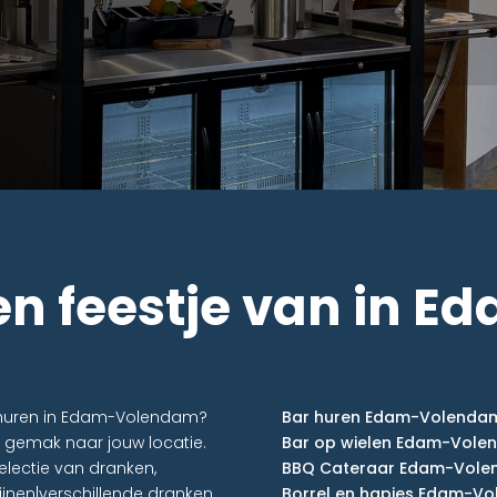
en feestje van in E
r huren in Edam-Volendam?
Bar huren Edam-Volenda
 gemak naar jouw locatie.
Bar op wielen Edam-Vole
lectie van dranken,
BBQ Cateraar Edam-Vol
ijnen|verschillende dranken
Borrel en hapjes Edam-V