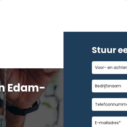
Stuur e
Voor-
en
achternaam
Bedrijfsnaa
in Edam-
Telefoonnu
E-
mailadres
*