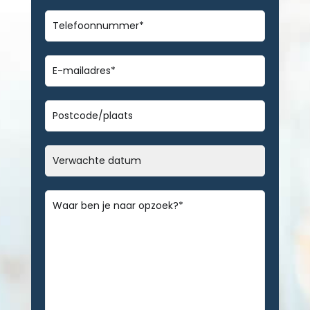
Telefoonnummer
*
E-
mailadres
*
Geen
titel
Datum
MM
slash
Bericht
*
DD
slash
JJJJ