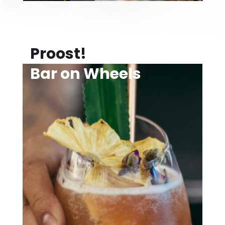
Proost!
Bar on Wheels