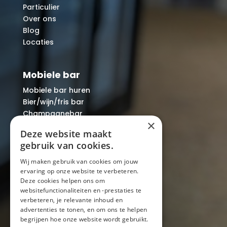
Particulier
Over ons
Blog
Locaties
Mobiele bar
Mobiele bar huren
Bier/wijn/fris bar
Champagnebar
×
Wijnbar
Deze website maakt
Aperol spritz bar
gebruik van cookies.
Wij maken gebruik van cookies om jouw
ervaring op onze website te verbeteren.
Arrangementen
Deze cookies helpen ons om
websitefunctionaliteiten en -prestaties te
Lunch
verbeteren, je relevante inhoud en
Borrel met hapjes
advertenties te tonen, en om ons te helpen
BBQ
begrijpen hoe onze website wordt gebruikt.
Buffet