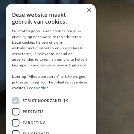
Over ons
×
Blog
Deze website maakt
Locaties
gebruik van cookies.
Wij maken gebruik van cookies om jouw
ervaring op onze website te verbeteren.
Mobiele bar
Deze cookies helpen ons om
Mobiele bar huren
websitefunctionaliteiten en -prestaties te
verbeteren, je relevante inhoud en
Bier/wijn/fris bar
advertenties te tonen, en om ons te helpen
Champagnebar
begrijpen hoe onze website wordt gebruikt.
Wijnbar
Aperol spritz bar
Door op "Alles accepteren" te klikken, geef
je toestemming voor het plaatsen van deze
cookies.
Lees verder
Arrangementen
STRIKT NOODZAKELIJK
Lunch
PRESTATIE
Borrel met hapjes
BBQ
TARGETING
Buffet
FUNCTIONEEL