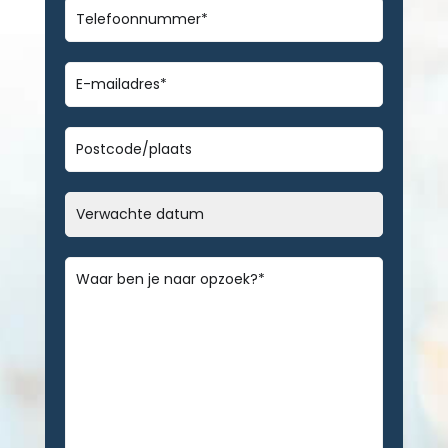
Telefoonnummer
*
E-
mailadres
*
Geen
titel
Datum
MM
slash
Bericht
*
DD
slash
JJJJ