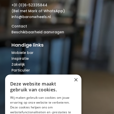
+31 (0)6-52335844
(Bel met Mark of WhatsApp)
info@baronwheels.nl
Contact
Beschikbaarheid aanvragen
Handige links
Mobiele bar
Inspiratie
Zakelijk
Particulier
Over ons
×
Blog
Deze website maakt
Locaties
gebruik van cookies.
Wij maken gebruik van cookies om jouw
ervaring op onze website te verbeteren.
Mobiele bar
Deze cookies helpen ons om
Mobiele bar huren
websitefunctionaliteiten en -prestaties te