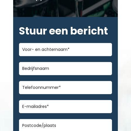
Stuur een bericht
Voor-
en
achternaam
*
Bedrijfsnaam
Telefoonnummer
*
E-
mailadres
*
Geen
titel