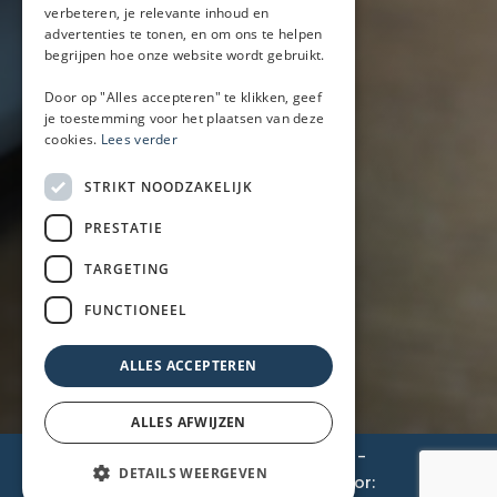
verbeteren, je relevante inhoud en
Bier/wijn/fris bar
advertenties te tonen, en om ons te helpen
Champagnebar
begrijpen hoe onze website wordt gebruikt.
Wijnbar
Aperol spritz bar
Door op "Alles accepteren" te klikken, geef
je toestemming voor het plaatsen van deze
cookies.
Lees verder
Arrangementen
STRIKT NOODZAKELIJK
Lunch
PRESTATIE
Borrel met hapjes
BBQ
TARGETING
Buffet
FUNCTIONEEL
Walking dinner
ALLES ACCEPTEREN
ALLES AFWIJZEN
© 2026 BarOnWheels
-
Privacyverklaring
-
DETAILS WEERGEVEN
Cookiebeleid
-
Disclaimer
- Gemaakt door: