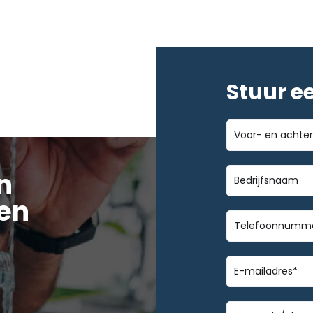
Stuur e
Voor-
en
achternaam
Bedrijfsnaa
n
en
Telefoonnu
E-
mailadres
*
Geen