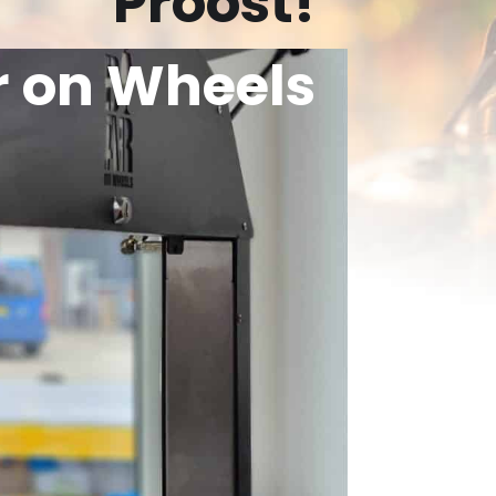
Proost!
r on Wheels