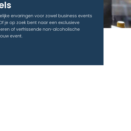
els
elijke ervaringen voor zowel business events
 Of je op zoek bent naar een exclusieve
ieren of verfrissende non-alcoholische
jouw event.