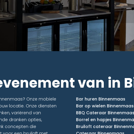
 evenement van in
 Binnenmaas? Onze mobiele
Bar huren Binnenmaas
ouw locatie. Onze diensten
Bar op wielen Binnenmaas
nken, variërend van
BBQ Cateraar Binnenmaa
lende dranken opties,
Borrel en hapjes Binnenm
nk concepten die
Bruiloft cateraar Binnenm
ct voor een bruiloft met
Cateraar Binnenmaas