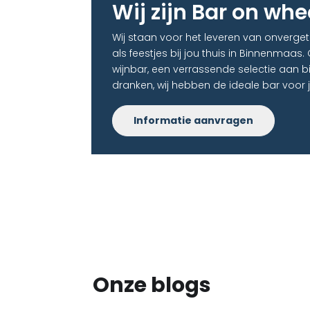
Wij zijn Bar on whe
Wij staan voor het leveren van onverget
als feestjes bij jou thuis in Binnenmaas.
wijnbar, een verrassende selectie aan b
dranken, wij hebben de ideale bar voor 
Informatie aanvragen
Onze blogs