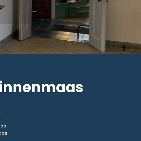
 Binnenmaas
s
aas
aas