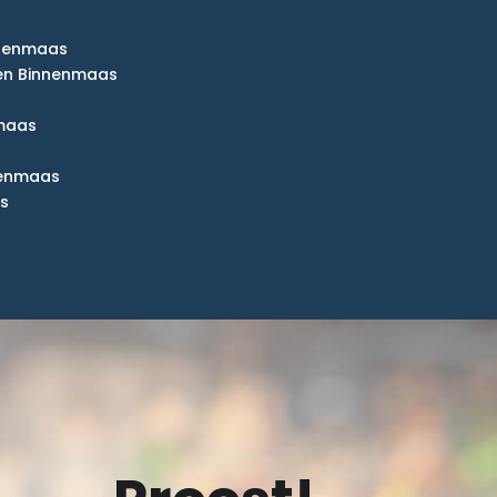
nnenmaas
en Binnenmaas
nmaas
nenmaas
s