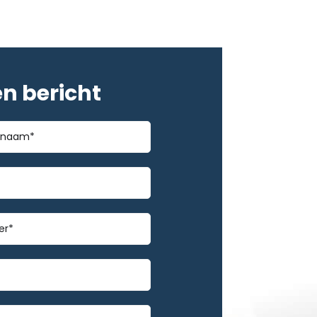
en bericht
*
m
mmer
*