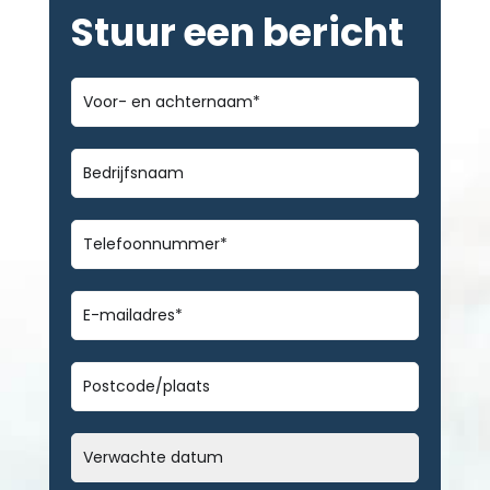
Stuur een bericht
Voor-
en
achternaam
*
Bedrijfsnaam
Telefoonnummer
*
E-
mailadres
*
Geen
titel
Datum
MM