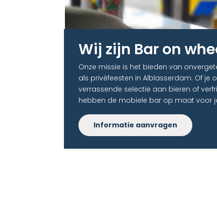
Wij zijn Bar on whe
Onze missie is het bieden van onvergete
als privéfeesten in Alblasserdam. Of je 
verrassende selectie aan bieren of verf
hebben de mobiele bar op maat voor jo
Informatie aanvragen