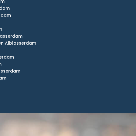
am
erdam
erdam
m
blasserdam
en Alblasserdam
serdam
m
lasserdam
dam