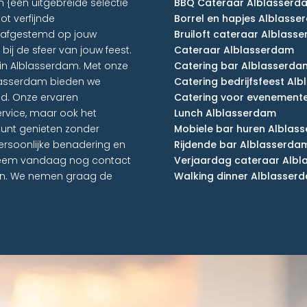
n {een uitgebreide selectie
BBQ Cateraar Alblasserd
ot verfijnde
Borrel en hapjes Alblass
ct afgestemd op jouw
Bruiloft cateraar Alblass
ij de sfeer van jouw feest.
Cateraar Alblasserdam
t in Alblasserdam. Met onze
Catering bar Alblasserda
lasserdam bieden we
Catering bedrijfsfeest Al
d. Onze ervaren
Catering voor evenement
rvice, maar ook het
Lunch Alblasserdam
kunt genieten zonder
Mobiele bar huren Alblas
rsoonlijke benadering en
Rijdende bar Alblasserda
n neem vandaag nog contact
Verjaardag cateraar Alb
en. We nemen graag de
Walking dinner Alblasser