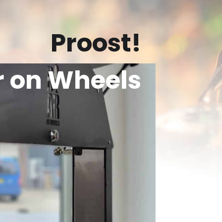
Proost!
r on Wheels