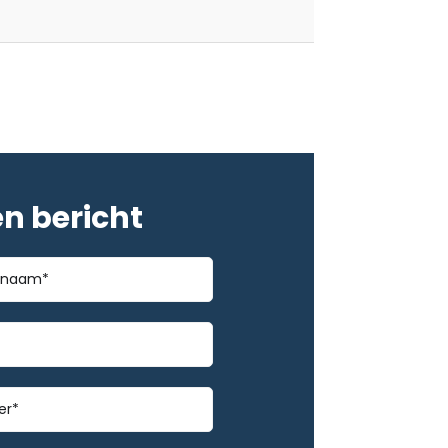
en bericht
*
m
mmer
*