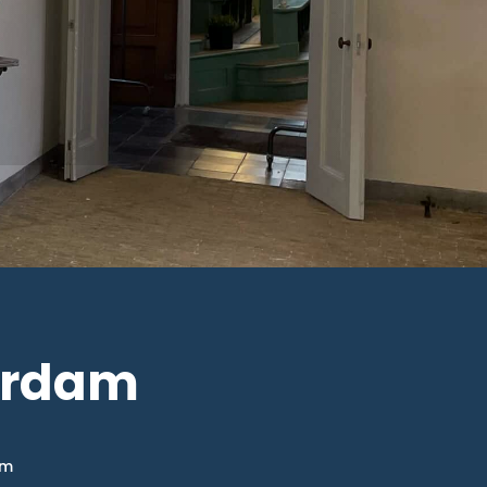
serdam
am