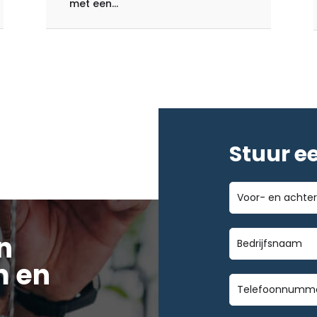
met een...
Stuur e
Voor-
en
achternaam
Bedrijfsnaa
n
m en
Telefoonnu