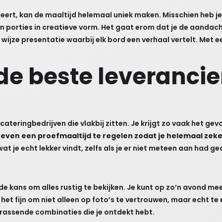
ert, kan de maaltijd helemaal uniek maken. Misschien heb je
n porties in creatieve vorm. Het gaat erom dat je de aandach
wijze presentatie waarbij elk bord een verhaal vertelt. Met e
 de beste leverancie
ateringbedrijven die vlakbij zitten. Je krijgt zo vaak het gevo
d even een proefmaaltijd te regelen zodat je helemaal zeke
t je echt lekker vindt, zelfs als je er niet meteen aan had g
 de kans om alles rustig te bekijken. Je kunt op zo’n avond 
ind het fijn om niet alleen op foto’s te vertrouwen, maar echt t
rrassende combinaties die je ontdekt hebt.