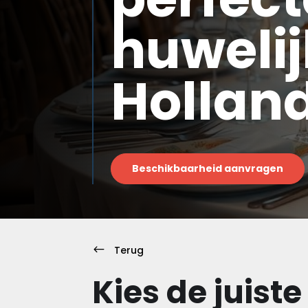
huweli
Hollan
Beschikbaarheid aanvragen
#
Terug
Kies de juiste