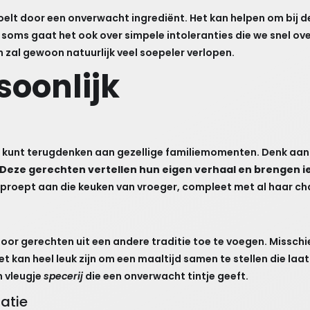
k voelt door een onverwacht ingrediënt. Het kan helpen om bij
 soms gaat het ook over simpele intoleranties die we snel over
n zal gewoon natuurlijk veel soepeler verlopen.
soonlijk
e kunt terugdenken aan gezellige familiemomenten. Denk aan 
Deze gerechten vertellen hun eigen verhaal en brengen i
g oproept aan die keuken van vroeger, compleet met al haar c
or gerechten uit een andere traditie toe te voegen. Misschien
t kan heel leuk zijn om een maaltijd samen te stellen die la
n vleugje
specerij
die een onverwacht tintje geeft.
tatie