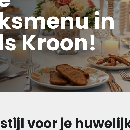
jksmenu in
ds Kroon!
 stijl voor je huwel