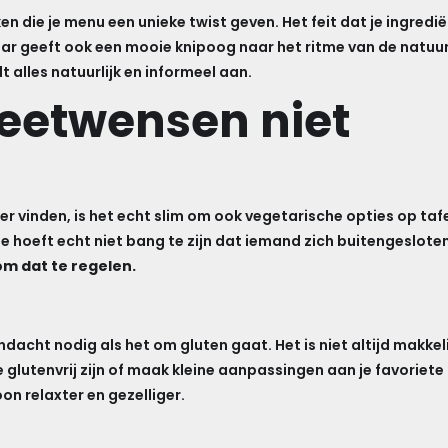
n die je menu een unieke twist geven. Het feit dat je ingrediën
maar geeft ook een mooie knipoog naar het ritme van de natuu
 alles natuurlijk en informeel aan.
ieetwensen niet
er vinden, is het echt slim om ook vegetarische opties op tafel
je hoeft echt niet bang te zijn dat iemand zich buitengeslote
m dat te regelen.
cht nodig als het om gluten gaat. Het is niet altijd makkel
e glutenvrij zijn of maak kleine aanpassingen aan je favorie
n relaxter en gezelliger.